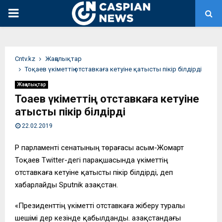
PRIMARY
MENU
Сntv.kz
Жаңалықтар
Тоқаев үкіметтің отставкаға кетуіне қатысты пікір білдірді
Жаңалықтар
Тоқаев үкіметтің отставкаға кетуіне
қатысты пікір білдірді
22.02.2019
ҚР парламенті сенатының төрағасы Қасым-Жомарт
Тоқаев Twitter-дегі парақшасында үкіметтің
отставкаға кетуіне қатысты пікір білдірді, деп
хабарлайды Sputnik Қазақстан.
«Президенттің үкіметті отставкаға жіберу туралы
шешімі дер кезінде қабылданды. Қазақстандағы