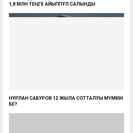
1,8 МЛН ТЕҢГЕ АЙЫППҰЛ САЛЫНДЫ
НҰРЛАН САБУРОВ 12 ЖЫЛҒА СОТТАЛУЫ МҮМКІН
БЕ?