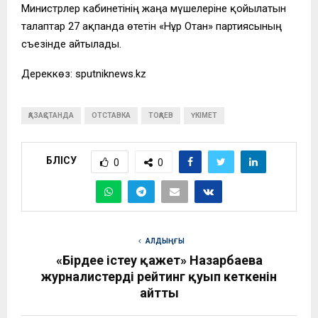
Министрлер кабинетінің жаңа мүшелеріне қойылатын
талаптар 27 ақпанда өтетін «Нұр Отан» партиясының
съезінде айтылады.
Дереккөз: sputniknews.kz
ҚАЗАҚСТАНДА
ОТСТАВКА
ТОҚАЕВ
ҮКІМЕТ
БӨЛІСУ
0
0
АЛДЫҢҒЫ
«Бірдеңе істеу қажет» Назарбаева
журналистердің рейтинг қуып кеткенін
айтты