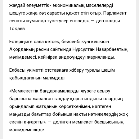
жағдай әлеуметтік- экономикалық мәселелерді
шешуге жаңа көзқарасты қажет етіп отыр. Парламент
сенаты жұмысқа түзетулер енгізеді», — деп жазды
Тоқаев.
Естеріңізге сала кетсек, бейсенбі күні кешкісін
Ақорданың ресми сайтында Нұрсұлтан Назарбаевтың
мәлімдемесі, кейінірек видеоүндеуі жарияланды.
Елбасы үкіметті отставкаға жіберу туралы шешім
қабылдағанын мәлімдеді.
«Мемлекеттік бағдарламаларды жүзеге асыру
барысына жасалған талдау қорытындысы олардың
орындалып жатқанын көрсеткенімен, көптеген
маңызды бағыттар бойынша нақты нәтижелердің жоқ
екенін аңғартты», — делінген мемлекет басшысының
мәлімдемесінде.