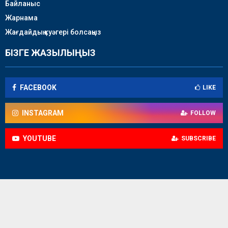
Байланыс
Жарнама
Жағдайдың куәгері болсаңыз
БІЗГЕ ЖАЗЫЛЫҢЫЗ
FACEBOOK
LIKE
INSTAGRAM
FOLLOW
YOUTUBE
SUBSCRIBE
© 2018-2026 / Caspian news - батыс аймақтық телеарнасы /
Барлық құқықтар қорғалған.