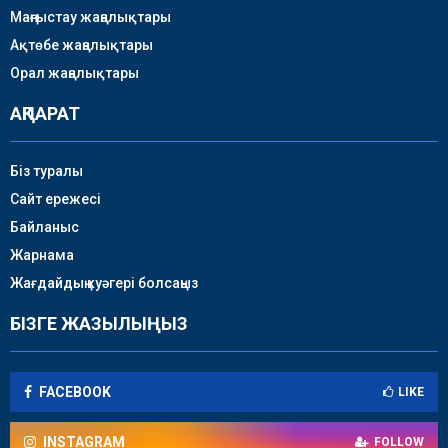
Маңғыстау жаңалықтары
Ақтөбе жаңалықтары
Орал жаңалықтары
АҚПАРАТ
Біз туралы
Сайт ережесі
Байланыс
Жарнама
Жағдайдың куәгері болсаңыз
БІЗГЕ ЖАЗЫЛЫҢЫЗ
FACEBOOK
LIKE
INSTAGRAM
FOLLOW