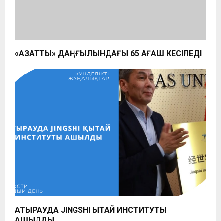
«АЗАТТЫҚ» ДАҢҒЫЛЫНДАҒЫ 65 АҒАШ КЕСІЛЕДІ
АТЫРАУДА JINGSHI ҚЫТАЙ ИНСТИТУТЫ
АШЫЛДЫ