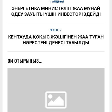
АЛДЫҢҒЫ
ЭНЕРГЕТИКА МИНИСТРЛІГІ ЖАҢА МҰНАЙ
ӨҢДЕУ ЗАУЫТЫ ҮШІН ИНВЕСТОР ІЗДЕЙДІ
КЕЛЕСІ
КЕНТАУДА ҚОҚЫС ЖӘШІГІНЕН ЖАҢА ТУҒАН
НӘРЕСТЕНІҢ ДЕНЕСІ ТАБЫЛДЫ
ОҚИ ОТЫРЫҢЫЗ...