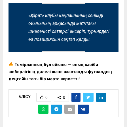
«Қайрат» клубы қақпашының сенімді
ойынының арқасында матчтағы
шиеленісті сәттерді еңсеріп, турнирдегі
өз позициясын сақтап қалды.
Темірланның бұл ойыны — оның кәсіби
шеберлігінің дәлелі және қазақстандық футзалдың
деңгейін тағы бір мәрте көрсетті!
БӨЛІСУ
0
0