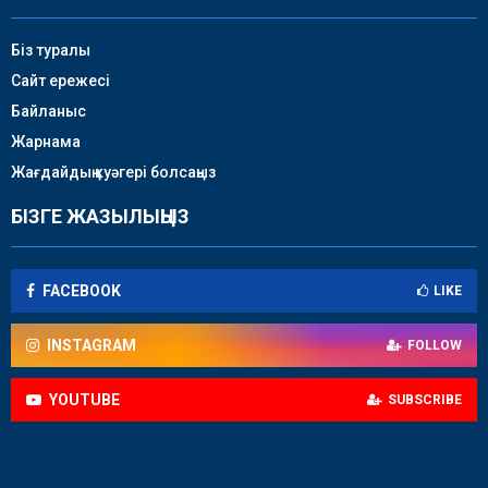
Біз туралы
Сайт ережесі
Байланыс
Жарнама
Жағдайдың куәгері болсаңыз
БІЗГЕ ЖАЗЫЛЫҢЫЗ
FACEBOOK
LIKE
INSTAGRAM
FOLLOW
YOUTUBE
SUBSCRIBE