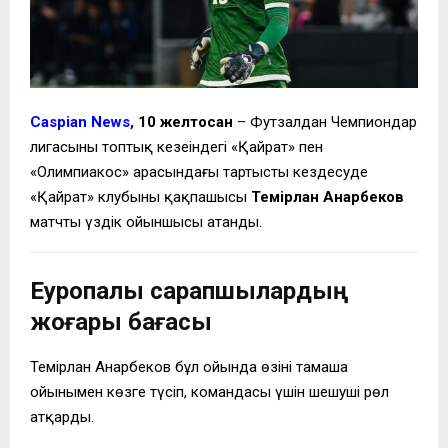
Caspian News,
10 желтоқсан
– Футзалдан Чемпиондар
лигасының топтық кезеңіндегі «Қайрат» пен
«Олимпиакос» арасындағы тартысты кездесуде
«Қайрат» клубының қақпашысы
Темірлан Анарбеков
матчтың үздік ойыншысы атанды.
Еуропалық сарапшылардың
жоғары бағасы
Темірлан Анарбеков бұл ойында өзінің тамаша
ойынымен көзге түсіп, командасы үшін шешуші рөл
атқарды.