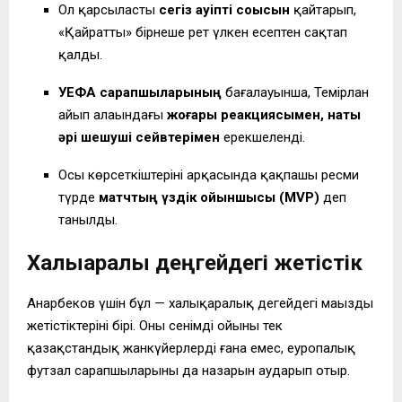
Ол қарсыластың
сегіз қауіпті соққысын
қайтарып,
«Қайратты» бірнеше рет үлкен есептен сақтап
қалды.
УЕФА сарапшыларының
бағалауынша, Темірлан
айып алаңындағы
жоғары реакциясымен, нақты
әрі шешуші сейвтерімен
ерекшеленді.
Осы көрсеткіштерінің арқасында қақпашы ресми
түрде
матчтың үздік ойыншысы (MVP)
деп
танылды.
Халықаралық деңгейдегі жетістік
Анарбеков үшін бұл — халықаралық деңгейдегі маңызды
жетістіктерінің бірі. Оның сенімді ойыны тек
қазақстандық жанкүйерлердің ғана емес, еуропалық
футзал сарапшыларының да назарын аударып отыр.