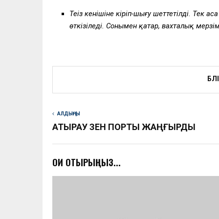
Теңіз кенішіне кіріп-шығу шеттетілді. Тек
өткізіледі. Сонымен қатар, вахталық мерз
БӨЛ
АЛДЫҢҒЫ
АТЫРАУ ӨЗЕН ПОРТЫ ЖАҢҒЫРДЫ
ОҚИ ОТЫРЫҢЫЗ...