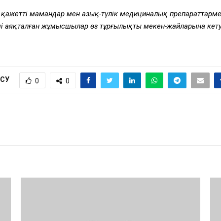
 аса қажетті мамандар мен азық-түлік медициналық препараттарм
імі аяқталған жұмысшылар өз тұрғылықты мекен-жайларына кетуі
ІСУ
0
0