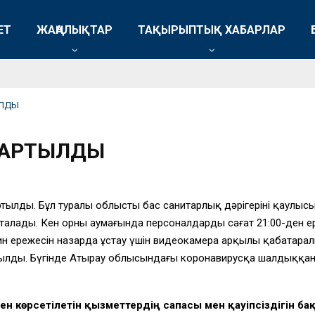
ЕТ
ЖАҢАЛЫҚТАР
ТАҚЫРЫПТЫҚ ХАБАРЛАР
ЫЛДЫ
ҰЗАРТЫЛДЫ
зартылды. Бұл туралы облыстың бас санитарлық дәрігерінің қаул
қталады. Кен орны аумағында персоналдардың сағат 21:00-ден ерте
нтин ережесін назарда ұстау үшін видеокамера арқылы қабата
созылды. Бүгінде Атырау облысындағы коронавирусқа шалдыққанда
н көрсетілетін қызметтердің сапасы мен қауіпсіздігін ба