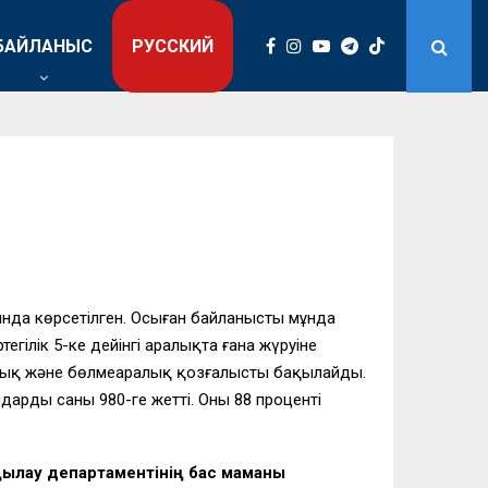
БАЙЛАНЫС
РУССКИЙ
ысында көрсетілген. Осыған байланысты мұнда
ңгілік 5-ке дейінгі аралықта ғана жүруіне
ралық және бөлмеаралық қозғалысты бақылайды.
рдың саны 980-ге жетті. Оның 88 проценті
қылау департаментінің бас маманы