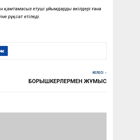
ен қамтамасыз етуші ұйымдардың өкілдері ғана
не рұқсат етіледі.
КЕЛЕСІ
БОРЫШКЕРЛЕРМЕН ЖҰМЫС