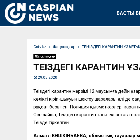
БАСТЫ Б
Сntv.kz
Жаңалықтар
ТЕҢІЗДЕГІ КАРАНТИН ҰЗАРТ
Жаңалықтар
ТЕҢІЗДЕГІ КАРАНТИН 
29.05.2020
Теңіздегі карантин мерзімі 12 маусымға дейін ұ
көліктің кіріп-шығуын шектеу шаралары әлі де са
рұқсат берілген. Полиция қызметкерлері кара
Осылайша, Теңіздегі карантин тағы екі аптаға 
Теңізде тіркелген.
Алмагүл КӨШКІНБАЕВА, облыстық тауарлар ме