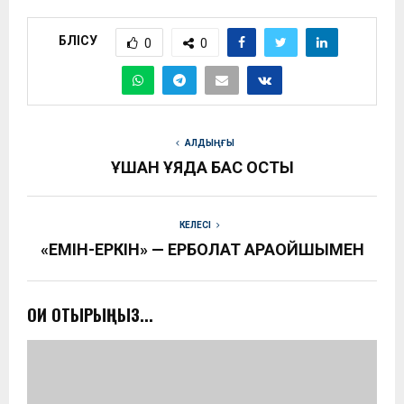
БӨЛІСУ
0
0
АЛДЫҢҒЫ
ҰШҚАН ҰЯДА БАС ҚОСТЫ
КЕЛЕСІ
«ЕМІН-ЕРКІН» — ЕРБОЛАТ ҚАРАҚОЙШЫМЕН
ОҚИ ОТЫРЫҢЫЗ...