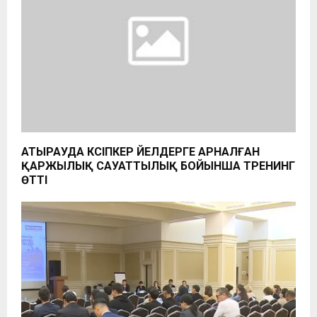
АТЫРАУДА КӘСІПКЕР ӘЙЕЛДЕРГЕ АРНАЛҒАН
ҚАРЖЫЛЫҚ САУАТТЫЛЫҚ БОЙЫНША ТРЕНИНГ
ӨТТІ