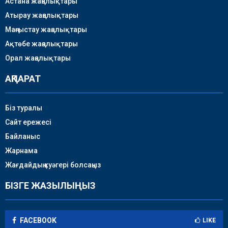
Астана жаңалықтары
Атырау жаңалықтары
Маңғыстау жаңалықтары
Ақтөбе жаңалықтары
Орал жаңалықтары
АҚПАРАТ
Біз туралы
Сайт ережесі
Байланыс
Жарнама
Жағдайдың куәгері болсаңыз
БІЗГЕ ЖАЗЫЛЫҢЫЗ
FACEBOOK
LIKE