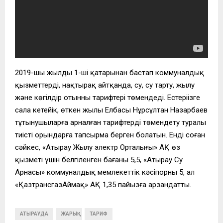
2019-шы жылдың 1-ші қаңтарынан бастап коммуналдық
қызметтердің, нақтырақ айтқанда, су, су тарту, жылу
және көгілдір отынның тарифтері төмендеді. Естеріңізге
сала кетейік, өткен жылы Елбасы Нұрсұлтан Назарбаев
тұтынушыларға арналған тарифтерді төмендету туралы
тиісті орындарға тапсырма берген болатын. Енді соған
сәйкес, «Атырау Жылу электр Орталығы» АҚ өз
қызметі үшін белгіленген бағаны 5,5, «Атырау Су
Арнасы» коммуналдық мемлекеттік кәсіпорны 5, ал
«ҚазтрансгазАймақ» АҚ 1,35 пайызға арзандатты.
АТЫРАУДА
ЖАРЫҚ
ТАРИФ