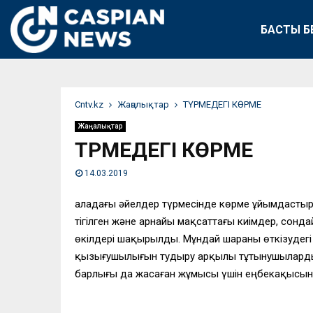
БАСТЫ Б
Сntv.kz
Жаңалықтар
ТҮРМЕДЕГІ КӨРМЕ
Жаңалықтар
ТҮРМЕДЕГІ КӨРМЕ
14.03.2019
Қаладағы әйелдер түрмесінде көрме ұйымдасты
тігілген және арнайы мақсаттағы киімдер, сонд
өкілдері шақырылды. Мұндай шараны өткізудегі
қызығушылығын тудыру арқылы тұтынушылардың 
барлығы да жасаған жұмысы үшін еңбекақысын