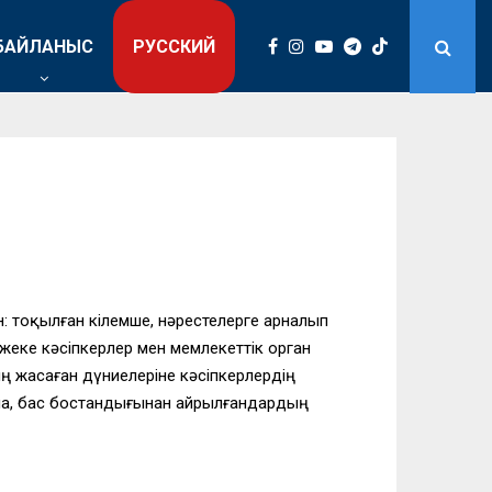
БАЙЛАНЫС
РУССКИЙ
 тоқылған кілемше, нәрестелерге арналып
жеке кәсіпкерлер мен мемлекеттік орган
 жасаған дүниелеріне кәсіпкерлердің
ша, бас бостандығынан айрылғандардың