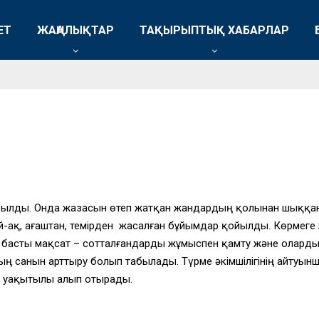
ЕТ
ЖАҢАЛЫҚТАР
ТАҚЫРЫПТЫҚ ХАБАРЛАР
рылды. Онда жазасын өтеп жатқан жандардың қолынан шыққан:
ай-ақ, ағаштан, темірден жасалған бұйымдар қойылды. Көрмеге 
 басты мақсат – сотталғандарды жұмыспен қамту және олардың
санын арттыру болып табылады. Түрме әкімшілігінің айтуын
 уақытылы алып отырады.