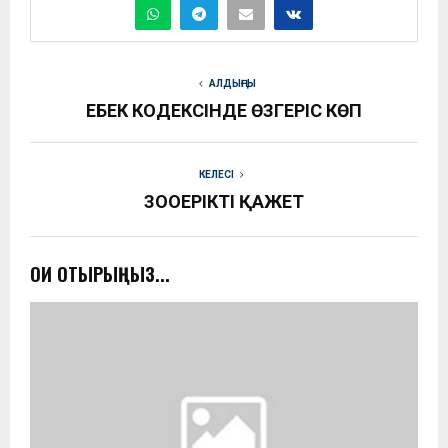
АЛДЫҢҒЫ
ЕҢБЕК КОДЕКСІНДЕ ӨЗГЕРІС КӨП
КЕЛЕСІ
ЗООЕРІКТІ ҚАЖЕТ
ОҚИ ОТЫРЫҢЫЗ...