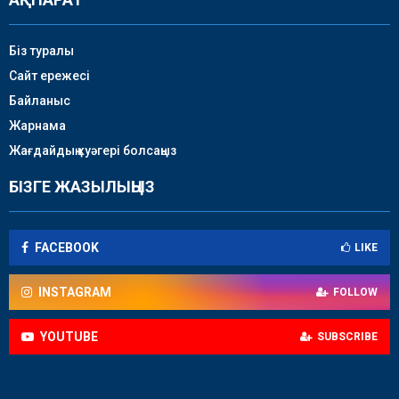
Біз туралы
Сайт ережесі
Байланыс
Жарнама
Жағдайдың куәгері болсаңыз
БІЗГЕ ЖАЗЫЛЫҢЫЗ
FACEBOOK
LIKE
INSTAGRAM
FOLLOW
YOUTUBE
SUBSCRIBE