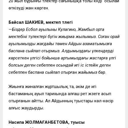
20 жыл бұрынғы түлектер сағынышқа толы күнді осылай
өткізуді жөн көрген.
Байсал ШАКИЕВ, мектеп түлегі
—
Біздер Есбол ауылының Кулагино, Жамбыл орта
мектебінің түлектері бүгін жиырма жылымыз. Соған орай
ауылымыздың жағдайы төмен Айдын азаматымызға
баспана сыйлап отырмыз. Алдымыздағы үлкендердің
көрсеткен үлгісі бойынша артымыздағы жастарға үлгі
болсын деген себеппен осындай игі іс істейік деген
себеппен баспана сыйлап отырған жайымыз бар.
Жиынға жиналған жұртшылық та, әкім де игі
бастаманың ауыл тарихында алғаш рет жүзеге асып
отырғанын айтты. Ал Айдынның туыстары көл-көсір
алғыс жаудырды.
Насипа ЖОЛМАҒАНБЕТОВА, туысы