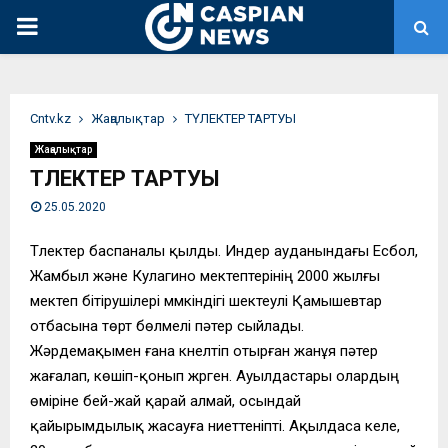
PRIMARY
MENU
Сntv.kz
Жаңалықтар
ТҮЛЕКТЕР ТАРТУЫ
Жаңалықтар
ТҮЛЕКТЕР ТАРТУЫ
25.05.2020
Түлектер баспаналы қылды. Индер ауданындағы Есбол,
Жамбыл және Кулагино мектептерінің 2000 жылғы
мектеп бітірушілері мүмкіндігі шектеулі Қамышевтар
отбасына төрт бөлмелі пәтер сыйлады.
Жәрдемақымен ғана күнелтіп отырған жанұя пәтер
жағалап, көшіп-қонып жүрген. Ауылдастары олардың
өміріне бей-жай қарай алмай, осындай
қайырымдылық жасауға ниеттеніпті. Ақылдаса келе,