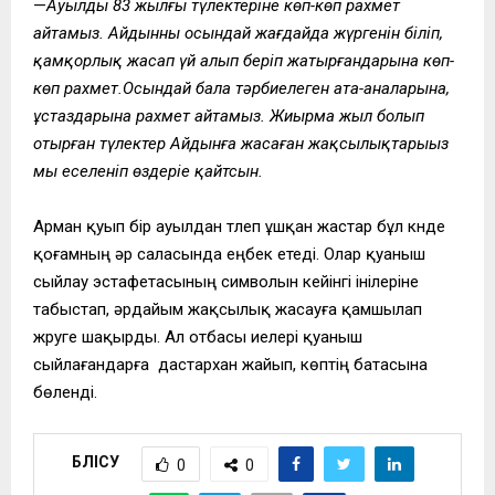
—
Ауылдың 83 жылғы түлектеріне көп-көп рахмет
айтамыз. Айдынның осындай жағдайда жүргенін біліп,
қамқорлық жасап үй алып беріп жатырғандарына көп-
көп рахмет.Осындай бала тәрбиелеген ата-аналарына,
ұстаздарына рахмет айтамыз. Жиырма жыл болып
отырған түлектер Айдынға жасаған жақсылықтарыңыз
мың еселеніп өздеріңе қайтсын.
Арман қуып бір ауылдан түлеп ұшқан жастар бұл күнде
қоғамның әр саласында еңбек етеді. Олар қуаныш
сыйлау эстафетасының символын кейінгі інілеріне
табыстап, әрдайым жақсылық жасауға қамшылап
жүруге шақырды. Ал отбасы иелері қуаныш
сыйлағандарға дастархан жайып, көптің батасына
бөленді.
БӨЛІСУ
0
0