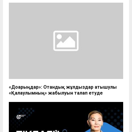
«Доғарыңдар»: Отандық жұлдыздар атышулы
«Қалаулымның» жабылуын талап етуде