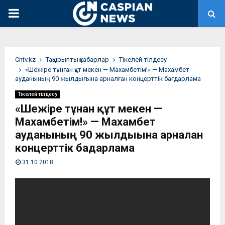
PRIMARY
MENU
Сntv.kz
Тақырыптық хабарлар
Тікелей тілдесу
«Шежіре тұнған құт мекен — Махамбетім!» — Махамбет
ауданының 90 жылдығына арналған концерттік бағдарлама
Тікелей тілдесу
«Шежіре тұнған құт мекен —
Махамбетім!» — Махамбет
ауданының 90 жылдығына арналған
концерттік бағдарлама
31.10.2018