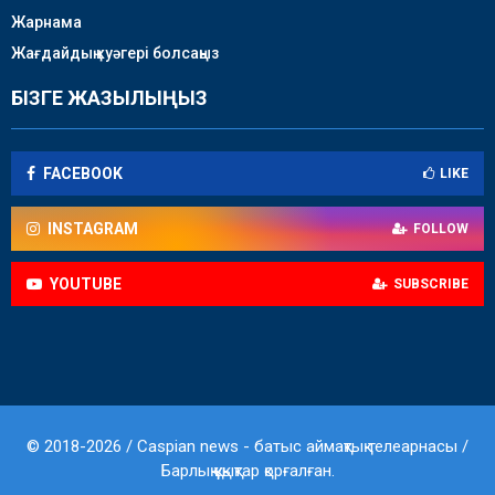
Жарнама
Жағдайдың куәгері болсаңыз
БІЗГЕ ЖАЗЫЛЫҢЫЗ
FACEBOOK
LIKE
INSTAGRAM
FOLLOW
YOUTUBE
SUBSCRIBE
© 2018-2026 / Caspian news - батыс аймақтық телеарнасы /
Барлық құқықтар қорғалған.