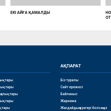
ЕКІ АЙҒА ҚАМАЛДЫ
НО
ОТ
АҚПАРАТ
лықтары
Біз туралы
лықтары
Сайт ережесі
аңалықтары
Байланыс
лықтары
Жарнама
қтары
Жағдайдың куәгері болсаңыз