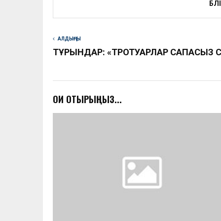
БӨЛ
АЛДЫҢҒЫ
ТҰРҒЫНДАР: «ТРОТУАРЛАР САПАСЫЗ
ОҚИ ОТЫРЫҢЫЗ...