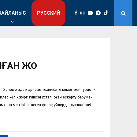
БАЙЛАНЫС
РУССКИЙ
ҒАН ЖОҚ
бірнеше адам арнайы техниканың көмегімен туристік
лер көлік жүргізушісін ұстап, оған ескерту берумен
хана мен ірі-ірі деген қонақ үйлердің алдынан жиі