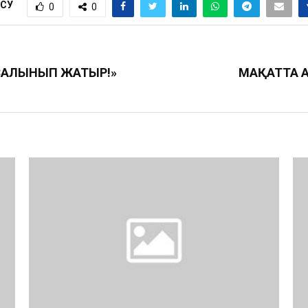
ІСУ
0
0
 САЛЫНЫП ЖАТЫР!»
МАҚАТТА 