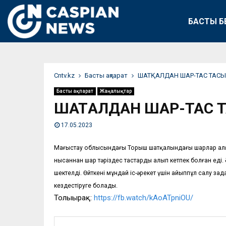
БАСТЫ Б
Сntv.kz
Басты ақпарат
ШАТҚАЛДАН ШАР-ТАС ТАС
Басты ақпарат
Жаңалықтар
ШАТҚАЛДАН ШАР-ТАС 
17.05.2023
Маңғыстау облысындағы Торыш шатқалындағы шарлар алқа
нысаннан шар тәріздес тастарды алып кетпек болған еді. 
шектелді. Өйткені мұндай іс-әрекет үшін айыппұл салу за
кездестіруге болады.
Толығырақ:
https://fb.watch/kAoATpniOU/