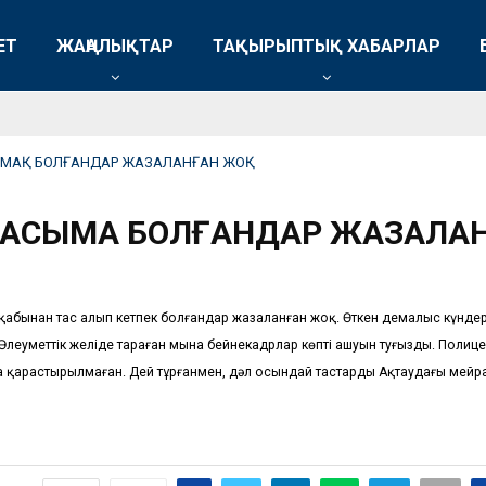
ЕТ
ЖАҢАЛЫҚТАР
ТАҚЫРЫПТЫҚ ХАБАРЛАР
ЫМАҚ БОЛҒАНДАР ЖАЗАЛАНҒАН ЖОҚ
ТАСЫМАҚ БОЛҒАНДАР ЖАЗАЛАН
бынан тас алып кетпек болғандар жазаланған жоқ. Өткен демалыс күндері 
Әлеуметтік желіде тараған мына бейнекадрлар көптің ашуын туғызды. Полицей
ңда қарастырылмаған. Дей тұрғанмен, дәл осындай тастарды Ақтаудағы мейрам