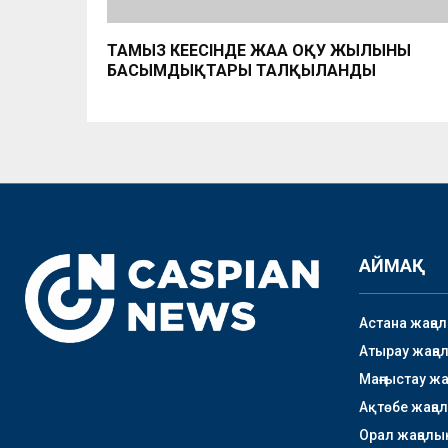
ТАМЫЗ КЕҢЕСІНДЕ ЖАҢА ОҚУ ЖЫЛЫНЫҢ
БАСЫМДЫҚТАРЫ ТАЛҚЫЛАНДЫ
АЙМАҚ
Астана жаңа
Атырау жаңа
Маңғыстау ж
Ақтөбе жаңа
Орал жаңалы