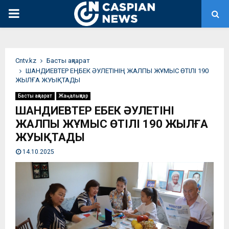
PRIMARY
MENU
Сntv.kz
Басты ақпарат
ШАНДИЕВТЕР ЕҢБЕК ӘУЛЕТІНІҢ ЖАЛПЫ ЖҰМЫС ӨТІЛІ 190
ЖЫЛҒА ЖУЫҚТАДЫ
Басты ақпарат
Жаңалықтар
ШАНДИЕВТЕР ЕҢБЕК ӘУЛЕТІНІҢ
ЖАЛПЫ ЖҰМЫС ӨТІЛІ 190 ЖЫЛҒА
ЖУЫҚТАДЫ
14.10.2025