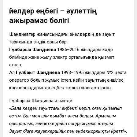
Әйелдер еңбегі – әулеттің
ажырамас бөлігі
Шандиевтер жанұясындағы әйелдердің де зауыт
тарихында өзіндік орны бар.
Гүлбарша Шандиева
1985–2016 жылдары кадр
бөлімінде және жылу электр орталығында қызмет
еткен.
Ал
Гүлбақыт Шандиева
1993–1995 жылдары №2 цехта
оператор болып жұмыс істеп, кейін зауыттың еншілес
кәсіпорындарында еңбек жолын жалғастырған.
Гүлбарша Шандиева өз сөзінде:
«Бала кезден зауыттағы еңбекті көріп, оған қызығып
өстім. Бұл мен үшін қымбат әлем болды. Арманым
орындалып, зейнетке дейін сонда жұмыс істедім.
Зауыт бізге жауапкершілік пен еңбекқорлықты үйретті»
,