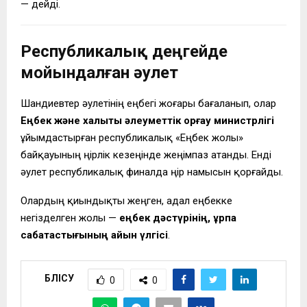
— дейді.
Республикалық деңгейде
мойындалған әулет
Шандиевтер әулетінің еңбегі жоғары бағаланып, олар
Еңбек және халықты әлеуметтік қорғау министрлігі
ұйымдастырған республикалық «Еңбек жолы»
байқауының өңірлік кезеңінде жеңімпаз атанды. Енді
әулет республикалық финалда өңір намысын қорғайды.
Олардың қиындықты жеңген, адал еңбекке
негізделген жолы —
еңбек дәстүрінің, ұрпақ
сабақтастығының айқын үлгісі
.
БӨЛІСУ
0
0