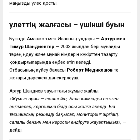
маңызды үлес қосты.
Әулеттің жалғасы – үшінші буын
Бүгінде Аманжол мен Иланның ұлдары —
Артур мен
Тимур Шандиевтер
— 2003 жылдан бері мұнайды
терең өңдеу және мұнай өнімдерін күкірттен тазарту
қондырғыларында еңбек етіп келеді.
Отбасының күйеу баласы
Роберт Медикешов
те
жоғары дәрежелі дәнекерлеуші.
Артур Шандиев зауыттағы жұмыс жайлы:
«Жұмыс орны — екінші үйің. Бала күнімізден естіген
әңгімелер, көргеніміз бізді осы жолға әкелді. Біз
техникалық режимді бақылап, мониторинг жүргізіп,
сапалы бензин мен керосин өндіруге жауаптымыз»
, —
дейді.