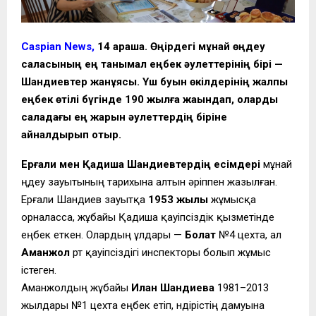
Caspian News,
14 қараша. Өңірдегі мұнай өңдеу
саласының ең танымал еңбек әулеттерінің бірі —
Шандиевтер жанұясы. Үш буын өкілдерінің жалпы
еңбек өтілі бүгінде 190 жылға жақындап, оларды
саладағы ең жарқын әулеттердің біріне
айналдырып отыр.
Ерғали мен Қадиша Шандиевтердің есімдері
мұнай
өңдеу зауытының тарихына алтын әріппен жазылған.
Ерғали Шандиев зауытқа
1953 жылы
жұмысқа
орналасса, жұбайы Қадиша қауіпсіздік қызметінде
еңбек еткен. Олардың ұлдары —
Болат
№4 цехта, ал
Аманжол
өрт қауіпсіздігі инспекторы болып жұмыс
істеген.
Аманжолдың жұбайы
Илан Шандиева
1981–2013
жылдары №1 цехта еңбек етіп, өндірістің дамуына