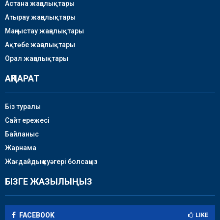
Астана жаңалықтары
Атырау жаңалықтары
Маңғыстау жаңалықтары
Ақтөбе жаңалықтары
Орал жаңалықтары
АҚПАРАТ
Біз туралы
Сайт ережесі
Байланыс
Жарнама
Жағдайдың куәгері болсаңыз
БІЗГЕ ЖАЗЫЛЫҢЫЗ
FACEBOOK
LIKE