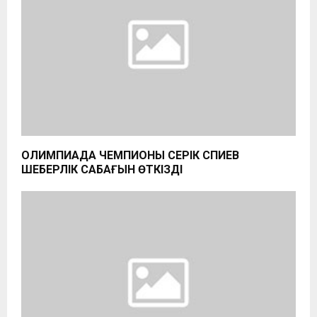
ОЛИМПИАДА ЧЕМПИОНЫ СЕРІК СӘПИЕВ
ШЕБЕРЛІК САБАҒЫН ӨТКІЗДІ