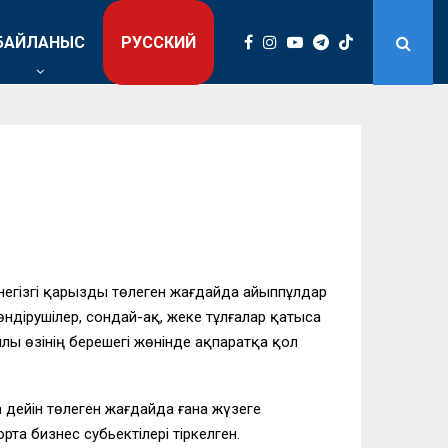
БАЙЛАНЫС
РУССКИЙ
 негізгі қарызды төлеген жағдайда айыппұлдар
ндірушілер, сондай-ақ, жеке тұлғалар қатыса
лы өзінің берешегі жөнінде ақпаратқа қол
дейін төлеген жағдайда ғана жүзеге
та бизнес субьектілері тіркелген.