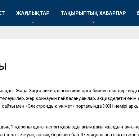
ЕТ
ЖАҢАЛЫҚТАР
ТАҚЫРЫПТЫҚ ХАБАРЛАР
ДЫ
ды. Жаңа Заңға сәйкес, шағын және орта бизнес өкілдері енді
төлеушілер, жер қойнауын пайдаланушылар, акцизделетін өнім ө
kz сайты мен «Электрондық үкімет» порталында ЖСН нөмірі арқы
дың 1-қазанындағы негізгі қарызды ағымдағы жылдың аяғына 
н теңгеге жуық салық берешегі бар 47 мыңнан аса шағын және ор