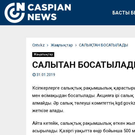
БАСТЫ Б
Сntv.kz
Жаңалықтар
САЛЫҚТАН БОСАТЫЛАДЫ
Жаңалықтар
САЛЫҚТАН БОСАТЫЛА
31.01.2019
Кәсіпкерлерге салықтық рақымшылық қарастырыла
мен өсімақыдан босатылады. Акцияға ірі салық 
алмайды. Әр салық төлеуші комитеттің kgd.gov.
жеткізе алады.
Айта кетейік, салықтық рақымшылық өткен жыл
асырылады. Қазіргі уақытта өңір бойынша 500 мл