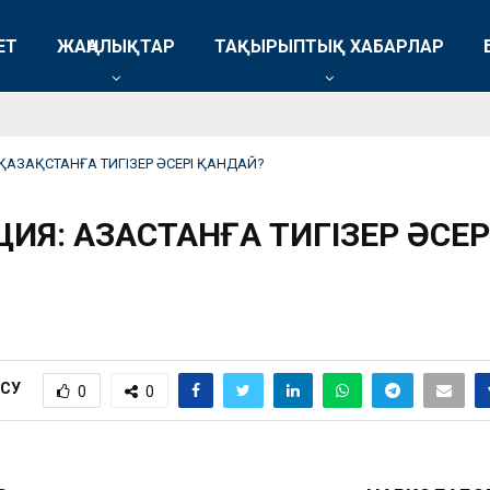
ЕТ
ЖАҢАЛЫҚТАР
ТАҚЫРЫПТЫҚ ХАБАРЛАР
ҚАЗАҚСТАНҒА ТИГІЗЕР ӘСЕРІ ҚАНДАЙ?
Я: ҚАЗАҚСТАНҒА ТИГІЗЕР ӘСЕР
ІСУ
0
0