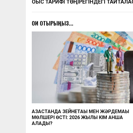
ҚОҚЫС ТАРИФІ ТӨҢІРЕГІНДЕГІ ТАЙТАЛА
ОҚИ ОТЫРЫҢЫЗ...
ҚАЗАҚСТАНДА ЗЕЙНЕТАҚЫ МЕН ЖӘРДЕМАҚЫ
МӨЛШЕРІ ӨСТІ: 2026 ЖЫЛЫ КІМ ҚАНША
АЛАДЫ?