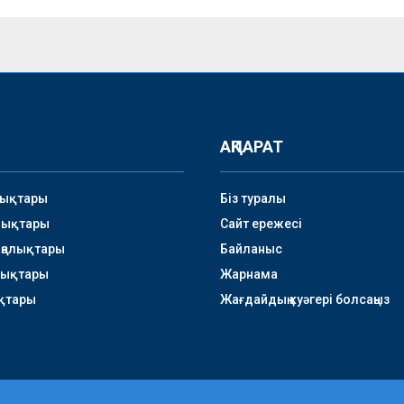
АҚПАРАТ
лықтары
Біз туралы
лықтары
Сайт ережесі
аңалықтары
Байланыс
лықтары
Жарнама
қтары
Жағдайдың куәгері болсаңыз