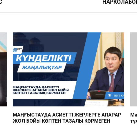
С
НАРКОЛАБО
МАҢҒЫСТАУДА ҚАСИЕТТІ ЖЕРЛЕРГЕ АПАРАР
Ми
ЖОЛ БОЙЫ КӨПТЕН ТАЗАЛЫҚ КӨРМЕГЕН
тү