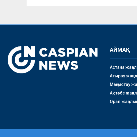
АЙМАҚ
Астана жаңа
Атырау жаңа
Маңғыстау ж
Ақтөбе жаңа
Орал жаңалы