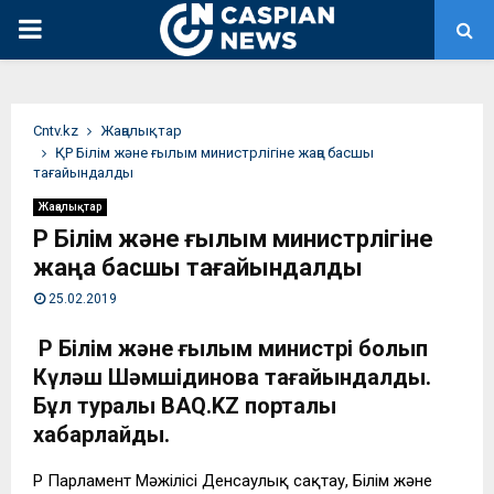
PRIMARY
MENU
Сntv.kz
Жаңалықтар
ҚР Білім және ғылым министрлігіне жаңа басшы
тағайындалды
Жаңалықтар
ҚР Білім және ғылым министрлігіне
жаңа басшы тағайындалды
25.02.2019
ҚР Білім және ғылым министрі болып
Күләш Шәмшідинова тағайындалды.
Бұл туралы BAQ.KZ порталы
хабарлайды.
ҚР Парламент Мәжілісі Денсаулық сақтау, Білім және