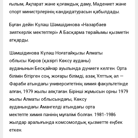
ғылым, Ақпарат және қоғамдық даму, Мәдениет және
спорт министрлерінің кандидатурасын қабылдады.
Бұған дейін Күләш Шәмшідинова «Назарбаев
зияткерлік мектептері» АҚ Басқарма төрайымы қызметін
атқарды.
Шәмшідинова Күләш Ноғатайқызы Алматы
облысы Киров (қазіргі Көксу ауданы)
ауданынын Бесқайнар ауылында дүниеге келген. Орта
білімін бітірген соң, жоғары білімді, Қазақ Ұлттық әл —
Фараби атындағы университетінің химия факультетінде
алған, 1979 жылы аяқтаған. Бірінші жұмысын орны 1979
жылы Алматы облысындағы, Көксу
ауданындағы Амангелді атындағы орта
мектепте химия пәнінің мұғалімі болған. 1981-1986
жылдар аралығында комсомолдық қызметте еңбек
еткен.