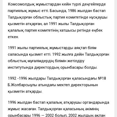
Комсомолдық жұмыстардан кейін түрлі деңгейлерде
партиялық жұмыс етті. Басында, 1986 жылдан бастап
Талдықорған облыстық партия комитетінде нұсқаушы
қызметін атқарған, ал 1991 жылы Талдықорған
қалалық партия комитетінің хатшысы ретінде еңбек
еткен.
1991 жылы партиялық жұмыстарды аяқтап білім
саласында қызмет етті. 1992 жылға дейін Талдықорған
облыстық мұғалімдердің білімін жетілдіру
институтында директордың орынбасары болды.
1992 -1996 жылдары Талдықорған қаласындағы №18
Б.Жолбарсыұлы атындағы мектеп директорынын
қызметін атқарды.
1996 жылдан бастап қалалық атқарушы органдарында
жұмыс жасаған. Талдықорған қаласының әкімінің
орынбасары 1996 — 2002 болып, 2002 жылдың ақпан