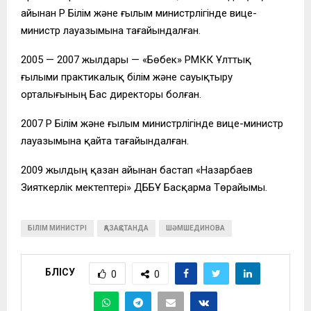
айынан ҚР Білім және ғылым министрлігінде вице-
министр лауазымына тағайындалған.
2005 — 2007 жылдары — «Бөбек» РМКК Ұлттық
ғылыми практикалық білім және сауықтыру
орталығының Бас директоры болған.
2007 ҚР Білім және ғылым министрлігінде вице-министр
лауазымына қайта тағайындалған.
2009 жылдың қазан айынан бастап «Назарбаев
Зияткерлік мектептері» ДББҰ Басқарма Төрайымы.
БІЛІМ МИНИСТРІ
ҚАЗАҚСТАНДА
ШӘМШЕДИНОВА
БӨЛІСУ
0
0