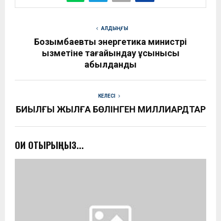
АЛДЫҢҒЫ
Бозымбаевты энергетика министрі
қызметіне тағайындау ұсынысы
қабылданды
КЕЛЕСІ
БИЫЛҒЫ ЖЫЛҒА БӨЛІНГЕН МИЛЛИАРДТАР
ОҚИ ОТЫРЫҢЫЗ...