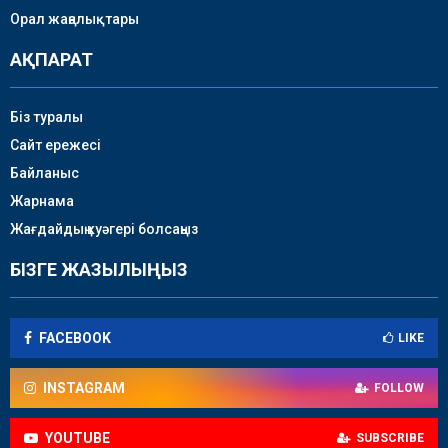
Орал жаңалықтары
АҚПАРАТ
Біз туралы
Сайт ережесі
Байланыс
Жарнама
Жағдайдың куәгері болсаңыз
БІЗГЕ ЖАЗЫЛЫҢЫЗ
FACEBOOK
LIKE
INSTAGRAM
FOLLOW
YOUTUBE
SUBSCRIBE