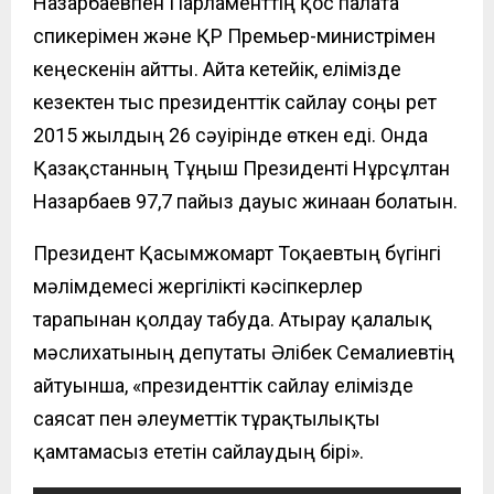
Назарбаевпен Парламенттің қос палата
спикерімен және ҚР Премьер-министрімен
кеңескенін айтты. Айта кетейік, елімізде
кезектен тыс президенттік сайлау соңғы рет
2015 жылдың 26 сәуірінде өткен еді. Онда
Қазақстанның Тұңғыш Президенті Нұрсұлтан
Назарбаев 97,7 пайыз дауыс жинаған болатын.
Президент Қасымжомарт Тоқаевтың бүгінгі
мәлімдемесі жергілікті кәсіпкерлер
тарапынан қолдау табуда. Атырау қалалық
мәслихатының депутаты Әлібек Семғалиевтің
айтуынша, «президенттік сайлау елімізде
саясат пен әлеуметтік тұрақтылықты
қамтамасыз ететін сайлаудың бірі».