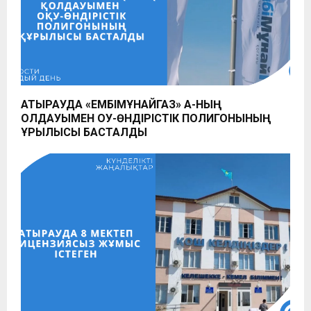
АТЫРАУДА «ЕМБІМҰНАЙГАЗ» АҚ-НЫҢ
ҚОЛДАУЫМЕН ОҚУ-ӨНДІРІСТІК ПОЛИГОНЫНЫҢ
ҚҰРЫЛЫСЫ БАСТАЛДЫ