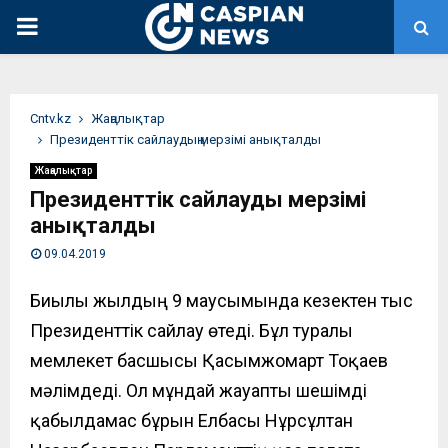
PRIMARY
MENU
Сntv.kz
Жаңалықтар
Президенттік сайлаудың мерзімі анықталды
Жаңалықтар
Президенттік сайлаудың мерзімі
анықталды
09.04.2019
Биылғы жылдың 9 маусымында кезектен тыс
Президенттік сайлау өтеді. Бұл туралы
мемлекет басшысы Қасымжомарт Тоқаев
мәлімдеді. Ол мұндай жауапты шешімді
қабылдамас бұрын Елбасы Нұрсұлтан