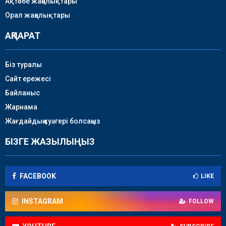
Ақтөбе жаңалықтары
Орал жаңалықтары
АҚПАРАТ
Біз туралы
Сайт ережесі
Байланыс
Жарнама
Жағдайдың куәгері болсаңыз
БІЗГЕ ЖАЗЫЛЫҢЫЗ
FACEBOOK
LIKE
INSTAGRAM
FOLLOW