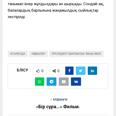
танымал өнер жұлдыздары ән шырқады. Сондай-ақ,
балалардың барлығына жаңажылдық сыйлықтар
үлестірілді.
АТЫРАУДА
ОҚУШЫЛАР
ПРЕЗИДЕНТ ШЫРШАСЫҒ ЖАҢА ЖЫЛ
БӨЛІСУ
0
0
АЛДЫҢҒЫ
«Бір сұрақ…» Фильм.