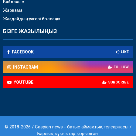
Байланыс
Жарнама
Жағдайдың куәгері болсаңыз
БІЗГЕ ЖАЗЫЛЫҢЫЗ
FACEBOOK
LIKE
INSTAGRAM
FOLLOW
YOUTUBE
SUBSCRIBE
© 2018-2026 / Caspian news - батыс аймақтық телеарнасы /
Барлық құқықтар қорғалған.