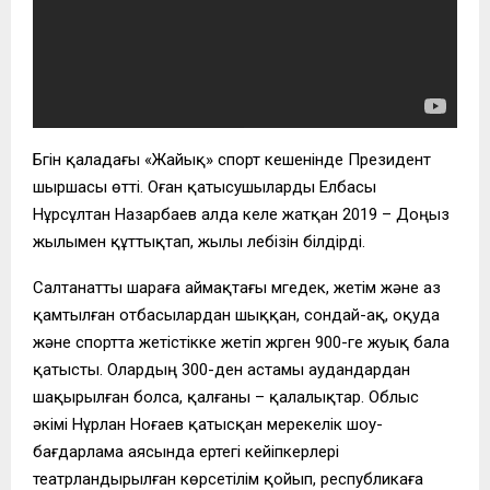
Бүгін қаладағы «Жайық» спорт кешенінде Президент
шыршасы өтті. Оған қатысушыларды Елбасы
Нұрсұлтан Назарбаев алда келе жатқан 2019 – Доңыз
жылымен құттықтап, жылы лебізін білдірді.
Салтанатты шараға аймақтағы мүгедек, жетім және аз
қамтылған отбасылардан шыққан, сондай-ақ, оқуда
және спортта жетістікке жетіп жүрген 900-ге жуық бала
қатысты. Олардың 300-ден астамы аудандардан
шақырылған болса, қалғаны – қалалықтар. Облыс
әкімі Нұрлан Ноғаев қатысқан мерекелік шоу-
бағдарлама аясында ертегі кейіпкерлері
театрландырылған көрсетілім қойып, республикаға