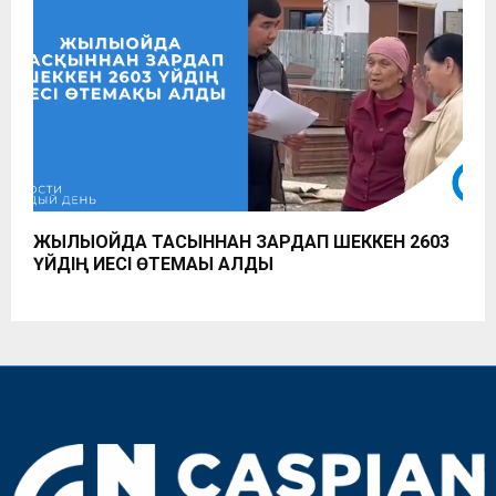
ЖЫЛЫОЙДА ТАСҚЫННАН ЗАРДАП ШЕККЕН 2603
ҮЙДІҢ ИЕСІ ӨТЕМАҚЫ АЛДЫ