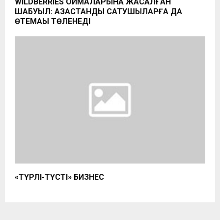
WILDBERRIES ҚОЙМАЛАРЫНА ЖАСАЛҒАН
ШАБУЫЛ: ҚАЗАҚСТАНДЫҚ САТУШЫЛАРҒА ДА
ӨТЕМАҚЫ ТӨЛЕНЕДІ
«ТҮРЛІ-ТҮСТІ» БИЗНЕС