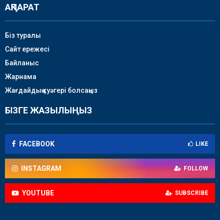
АҚПАРАТ
Біз туралы
Сайт ережесі
Байланыс
Жарнама
Жағдайдың куәгері болсаңыз
БІЗГЕ ЖАЗЫЛЫҢЫЗ
FACEBOOK
LIKE
INSTAGRAM
FOLLOW
YOUTUBE
SUBSCRIBE