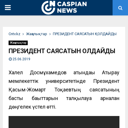
PRIMARY
MENU
Сntv.kz
Жаңалықтар
ПРЕЗИДЕНТ САЯСАТЫН ҚОЛДАЙДЫ
Жаңалықтар
ПРЕЗИДЕНТ САЯСАТЫН ҚОЛДАЙДЫ
25.06.2019
Халел Досмұхамедов атындағы Атырау
мемлекеттік университетінде Президент
Қасым-Жомарт Тоқаевтың саясатының
басты бағыттарын талқылауға арналған
дөңгелек үстел өтті.