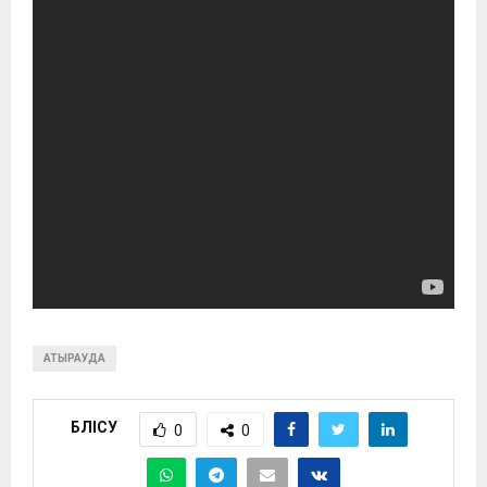
АТЫРАУДА
БӨЛІСУ
0
0