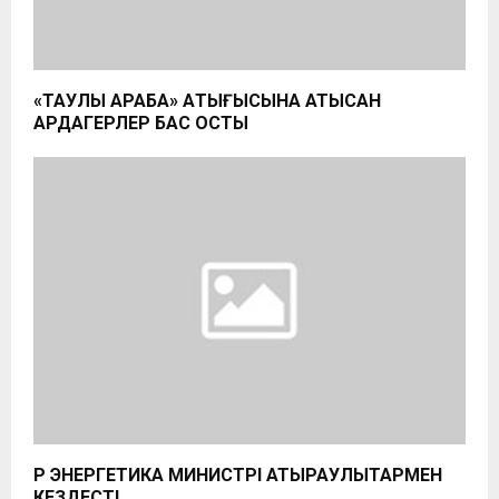
«ТАУЛЫ ҚАРАБАҚ» ҚАҚТЫҒЫСЫНА ҚАТЫСҚАН
АРДАГЕРЛЕР БАС ҚОСТЫ
ҚР ЭНЕРГЕТИКА МИНИСТРІ АТЫРАУЛЫҚТАРМЕН
КЕЗДЕСТІ