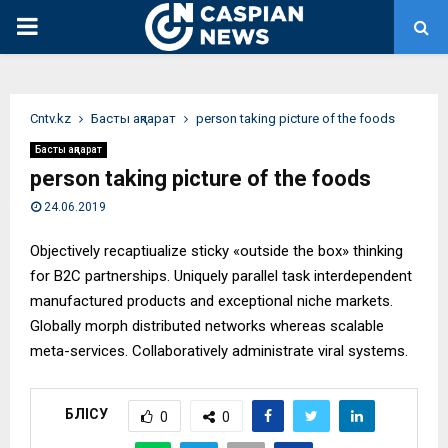
PRIMARY
MENU
Сntv.kz
Басты ақпарат
person taking picture of the foods
Басты ақпарат
person taking picture of the foods
24.06.2019
Objectively recaptiualize sticky «outside the box» thinking
for B2C partnerships. Uniquely parallel task interdependent
manufactured products and exceptional niche markets.
Globally morph distributed networks whereas scalable
meta-services. Collaboratively administrate viral systems.
БӨЛІСУ
0
0