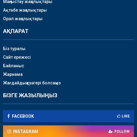
Маңғыстау жаңалықтары
Ақтөбе жаңалықтары
Орал жаңалықтары
АҚПАРАТ
Біз туралы
Сайт ережесі
Байланыс
Жарнама
Жағдайдың куәгері болсаңыз
БІЗГЕ ЖАЗЫЛЫҢЫЗ
FACEBOOK
LIKE
INSTAGRAM
FOLLOW