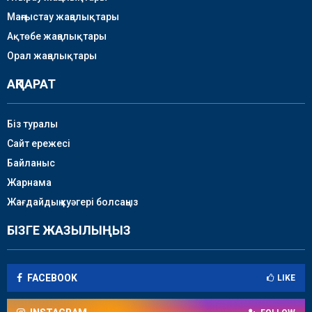
Маңғыстау жаңалықтары
Ақтөбе жаңалықтары
Орал жаңалықтары
АҚПАРАТ
Біз туралы
Сайт ережесі
Байланыс
Жарнама
Жағдайдың куәгері болсаңыз
БІЗГЕ ЖАЗЫЛЫҢЫЗ
FACEBOOK
LIKE