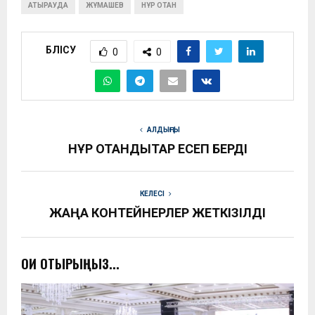
АТЫРАУДА
ЖҰМАШЕВ
НҰР ОТАН
БӨЛІСУ
0
0
АЛДЫҢҒЫ
НҰР ОТАНДЫҚТАР ЕСЕП БЕРДІ
КЕЛЕСІ
ЖАҢА КОНТЕЙНЕРЛЕР ЖЕТКІЗІЛДІ
ОҚИ ОТЫРЫҢЫЗ...