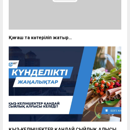
Қиғаш та көтеріліп жатыр…
ҚЫЗ-КЕЛІНШЕКТЕР ҚАНДАЙ СЫЙЛЫҚ АЛҒЫСЫ