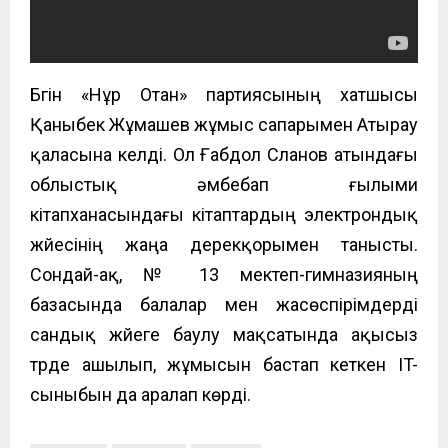
Бүгін «Нұр Отан» партиясының хатшысы
Қаныбек
Жұмашев жұмыс сапарымен Атырау
қаласына келді. Ол Ғабдол Сланов атындағы
облыстық әмбебап ғылыми
кітапханасын
дағы
кітаптардың
электрондық
жүйесінің
жаңа дерекқорымен танысты.
Сондай-ақ, № 13 мектеп-гимназия
ның
базасында балалар мен жас
өспірімдерді
сандық
жүйеге баулу мақсатында ақысыз
түрде ашылып, жұмысын бастап кеткен
IT-
сыныбы
н да аралап көрді.