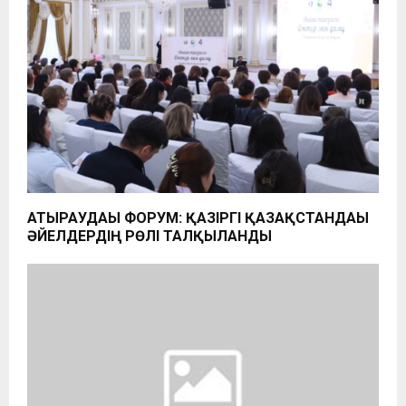
АТЫРАУДАҒЫ ФОРУМ: ҚАЗІРГІ ҚАЗАҚСТАНДАҒЫ
ӘЙЕЛДЕРДІҢ РӨЛІ ТАЛҚЫЛАНДЫ