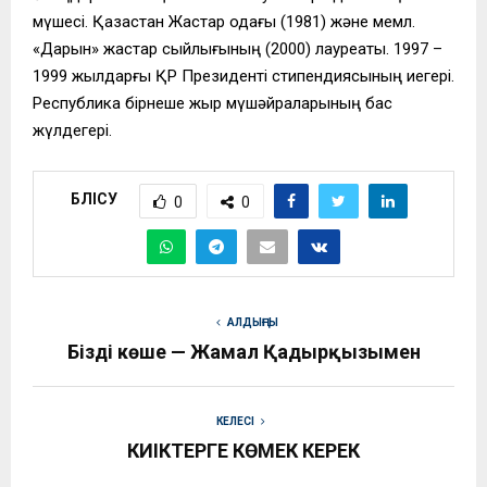
мүшесі. Қазақстан Жастар одағы (1981) және мемл.
«Дарын» жастар сыйлығының (2000) лауреаты. 1997 –
1999 жылдарғы ҚР Президенті стипендиясының иегері.
Республика бірнеше жыр мүшәйраларының бас
жүлдегері.
БӨЛІСУ
0
0
АЛДЫҢҒЫ
Біздің көше — Жамал Қадырқызымен
КЕЛЕСІ
КИІКТЕРГЕ КӨМЕК КЕРЕК