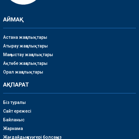
АЙМАҚ
Астана жаңалықтары
Атырау жаңалықтары
Маңғыстау жаңалықтары
Ақтөбе жаңалықтары
Орал жаңалықтары
АҚПАРАТ
Біз туралы
Сайт ережесі
Байланыс
Жарнама
Жағдайдың куәгері болсаңыз