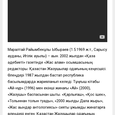
Маралтай Райымбекұлы Ыбыраев (1.5.1969 ж.т., Сарысу
ауданы, Игілік ауылы) – ақын. 2002 жылдан «Қазақ
әдебиеті» газетінде «Жас қалам» қосымшасының
редакторы. Қазақстан Жазушылар одағының кеңесшісі.
Өлеңдері 1987 жылдан бастап республика
басылымдарда жарияланып келеді. Тұңғыш кітабы
«Ай-нұр» (1996) мен екінші жинағы «Ай» (2000),
«Жазушы» баспасынан шықты. «Қарлығаш», «Қос ішек»,
«Толқыннан толқын туады», «2000 жылдық Дала жыры»,
«Жас ақындар антологиясы» сияқты ұжымдық жинақтарға
өлеңдері енген. Қазақстан Жазушылар одағының