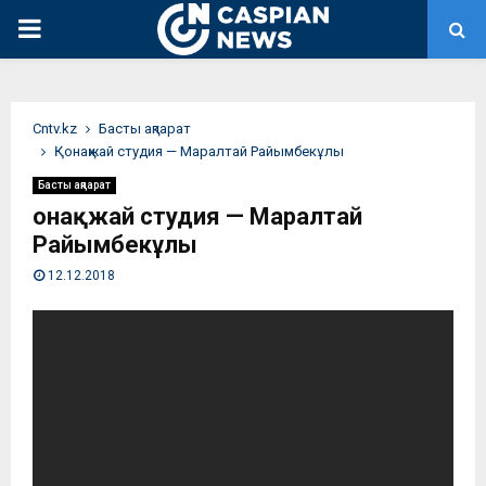
PRIMARY
MENU
Сntv.kz
Басты ақпарат
Қонақжай студия — Маралтай Райымбекұлы
Басты ақпарат
Қонақжай студия — Маралтай
Райымбекұлы
12.12.2018