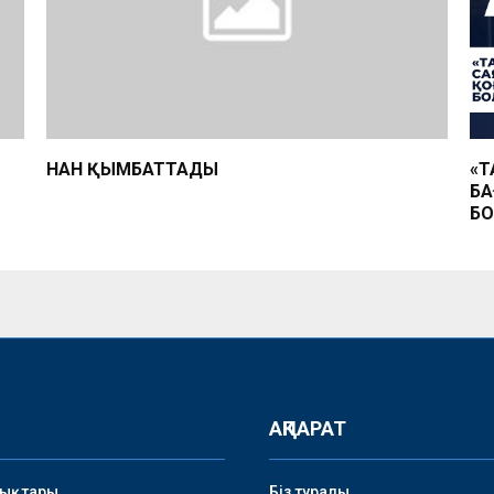
НАН ҚЫМБАТТАДЫ
«Т
БА
Б
АҚПАРАТ
лықтары
Біз туралы