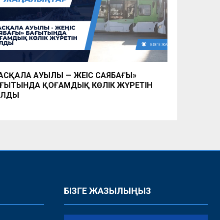
АСҚАЛА АУЫЛЫ — ЖЕҢІС САЯБАҒЫ»
ҒЫТЫНДА ҚОҒАМДЫҚ КӨЛІК ЖҮРЕТІН
ОЛДЫ
БІЗГЕ ЖАЗЫЛЫҢЫЗ