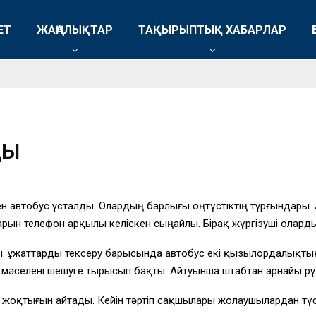
ЕТ
ЖАҢАЛЫҚТАР
ТАҚЫРЫПТЫҚ ХАБАРЛАР
ДЫ
ен автобус ұсталды. Олардың барлығы оңтүстіктің тұрғындары
ндарын телефон арқылы келіскен сыңайлы. Бірақ жүргізуші ола
ы. Құжаттарды тексеру барысында автобус екі қызылордалықтың
, мәселені шешуге тырысып бақты. Айтуынша штабтан арнайы рұ
жоқтығын айтады. Кейін тәртіп сақшылары жолаушылардан түс