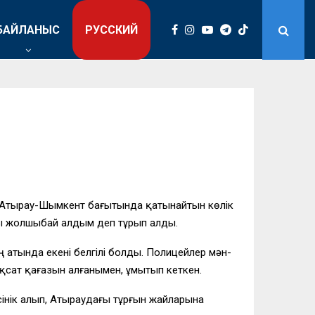
БАЙЛАНЫС
РУССКИЙ
. Атырау-Шымкент бағытында қатынайтын көлік
рды жолшыбай алдым деп тұрып алды.
 атында екені белгілі болды. Полицейлер мән-
қсат қағазын алғанымен, ұмытып кеткен.
інік алып, Атыраудағы тұрғын жайларына