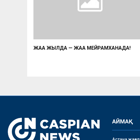
ЖАҢА ЖЫЛДА — ЖАҢА МЕЙРАМХАНАДА!
АЙМАҚ
Астана жаңа