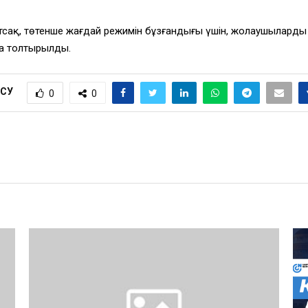
айтсақ, төтенше жағдай режимін бұзғандығы үшін, жолаушылард
ма толтырылды.
ІСУ
0
0