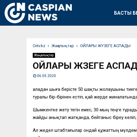
БАСТЫ Б
Сntv.kz
Жаңалықтар
ОЙЛАРЫ ЖҮЗЕГЕ АСПАДЫ
Жаңалықтар
ОЙЛАРЫ ЖҮЗЕГЕ АСПА
06.05.2020
Қаладан шыға берісте 50 шақты жолаушыны тиег
туралы бір-бірінен естіп, қай жерде жиналаты
Шымкентке жету тегін емес, 30 мың теңге тұрад
жайды анықтап жатқанда, бейтаныс біреу келіп
Ал жедел штабтағылар ондай құжаттың мүлдем 