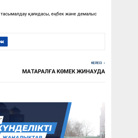
ы тасымалдау қағидасы, еңбек және демалыс
КЕЛЕСІ
МАҚТАРАЛҒА КӨМЕК ЖИНАУДА