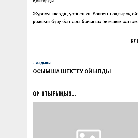
қайтарды.
Жүргізушілердің үстінен үш баппен, нақтырақ 
режимін бұзу баптары бойынша әкімшілік хатта
БӨЛ
АЛДЫҢҒЫ
ҚОСЫМША ШЕКТЕУ ҚОЙЫЛДЫ
ОҚИ ОТЫРЫҢЫЗ...