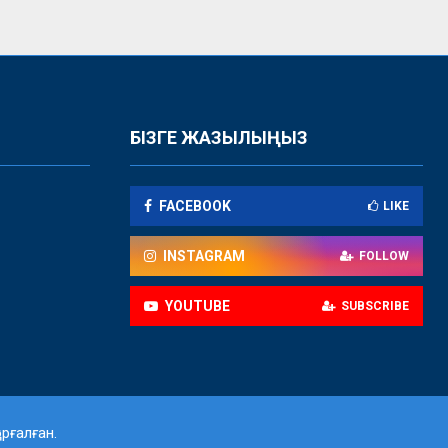
БІЗГЕ ЖАЗЫЛЫҢЫЗ
FACEBOOK
LIKE
INSTAGRAM
FOLLOW
YOUTUBE
SUBSCRIBE
орғалған.