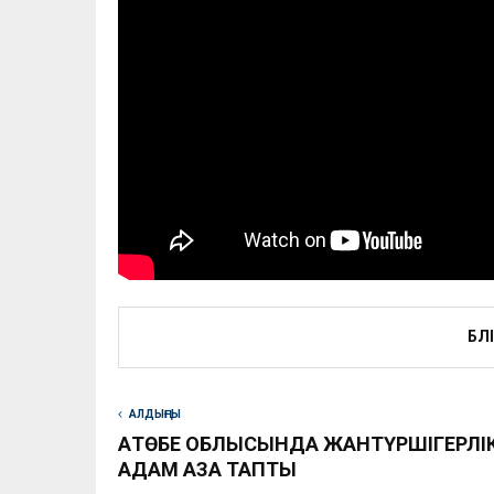
БӨЛ
АЛДЫҢҒЫ
АҚТӨБЕ ОБЛЫСЫНДА ЖАНТҮРШІГЕРЛІ
АДАМ ҚАЗА ТАПТЫ