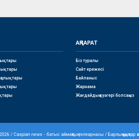
АҚПАРАТ
лықтары
Біз туралы
лықтары
Сайт ережесі
аңалықтары
Байланыс
лықтары
Жарнама
қтары
Жағдайдың куәгері болсаңыз
026 / Caspian news - батыс аймақтық телеарнасы / Барлық құқықтар қ