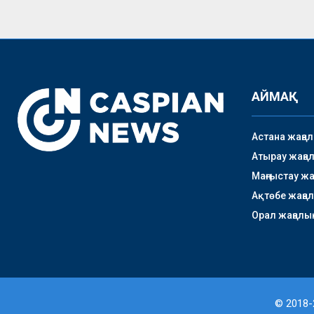
АЙМАҚ
Астана жаңа
Атырау жаңа
Маңғыстау ж
Ақтөбе жаңа
Орал жаңалы
© 2018-2