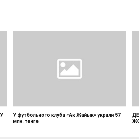
СУ
У футбольного клуба «Ак Жайык» украли 57
ДЕ
млн. тенге
ЖО