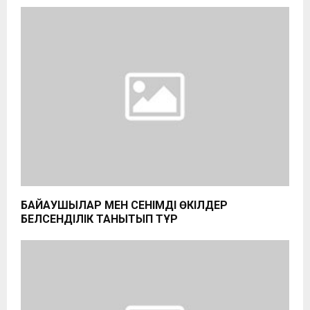
БАЙҚАУШЫЛАР МЕН СЕНІМДІ ӨКІЛДЕР
БЕЛСЕНДІЛІК ТАНЫТЫП ТҰР