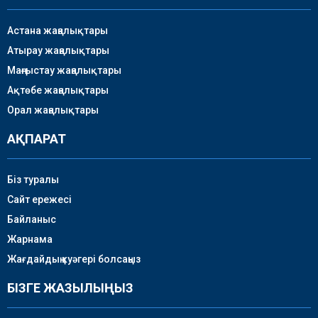
Астана жаңалықтары
Атырау жаңалықтары
Маңғыстау жаңалықтары
Ақтөбе жаңалықтары
Орал жаңалықтары
АҚПАРАТ
Біз туралы
Сайт ережесі
Байланыс
Жарнама
Жағдайдың куәгері болсаңыз
БІЗГЕ ЖАЗЫЛЫҢЫЗ