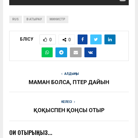
RUS
В АТЫРАУ
МИНИСТР
БӨЛІСУ
0
0
АЛДЫҢҒЫ
МАМАН БОЛСА, ПӘТЕР ДАЙЫН
КЕЛЕСІ
ҚОҚЫСПЕН ҚОҢСЫ ОТЫР
ОҚИ ОТЫРЫҢЫЗ...