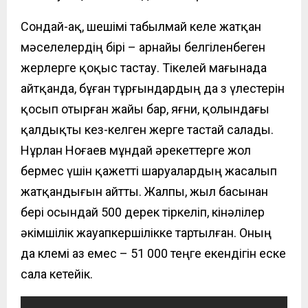
Сондай-ақ, шешімі
табылмай келе жатқан
мәселелердің бірі –
арнайы белгіленбеген
жерлерге қоқыс тастау. Тікелей мағынада
айтқанда, бұған тұрғындардың да өз үлестерін
қосып отырған жайы бар, яғни, қолындағы
қалдықты кез-келген жерге тастай салады.
Нұрлан Ноғаев мұндай әрекеттерге жол
бермес үшін қажетті шаруалардың жасалып
жатқандығын айтты. Жалпы, жыл басынан
бері осындай 500 дерек тіркеліп, кінәлілер
әкімшілік жауапкершілікке тартылған. Оның
да көлемі аз емес – 51 000 теңге екендігін еске
сала кетейік.