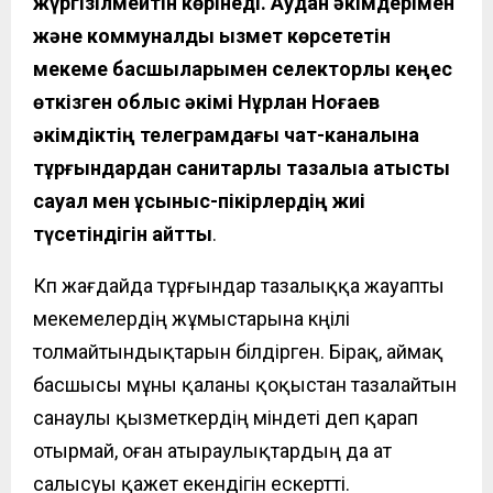
жүргізілмейтін көрінеді. Аудан әкімдерімен
және коммуналдық қызмет көрсететін
мекеме басшыларымен селекторлық кеңес
өткізген облыс әкімі Нұрлан Ноғаев
әкімдіктің телеграмдағы чат-каналына
тұрғындардан санитарлық тазалыққа қатысты
сауал мен ұсыныс-пікірлердің жиі
түсетіндігін айтты
.
Көп жағдайда тұрғындар тазалыққа жауапты
мекемелердің жұмыстарына көңілі
толмайтындықтарын білдірген. Бірақ, аймақ
басшысы мұны қаланы қоқыстан тазалайтын
санаулы қызметкердің міндеті деп қарап
отырмай, оған атыраулықтардың да ат
салысуы қажет екендігін ескертті.