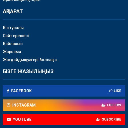
АҚПАРАТ
Біз туралы
Сайт ережесі
Байланыс
Жарнама
Жағдайдың куәгері болсаңыз
БІЗГЕ ЖАЗЫЛЫҢЫЗ
FACEBOOK
LIKE
INSTAGRAM
FOLLOW
YOUTUBE
SUBSCRIBE