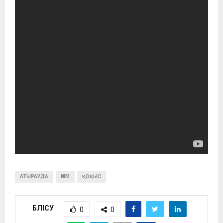
АТЫРАУДА
ӘКІМ
ҚОҚЫС
БӨЛІСУ
0
0