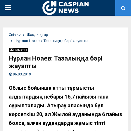
PRIMARY
MENU
Сntv.kz
Жаңалықтар
Нұрлан Ноғаев: Тазалыққа бәрі жауапты
Жаңалықтар
Нұрлан Ноғаев: Тазалыққа бәрі
жауапты
06.03.2019
Облыс бойынша қатты тұрмыстық
қалдықтардың небары
16,7 пайызы ғана
сұрыпталады. Атырау қаласында бұл
көрсеткіш 20, ал Жылой ауданында 6 пайыз
болса, қалған аудандарда жұмыс тіпті