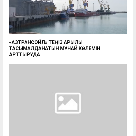
«ҚАЗТРАНСОЙЛ» ТЕҢІЗ АРҚЫЛЫ
ТАСЫМАЛДАНАТЫН МҰНАЙ КӨЛЕМІН
АРТТЫРУДА