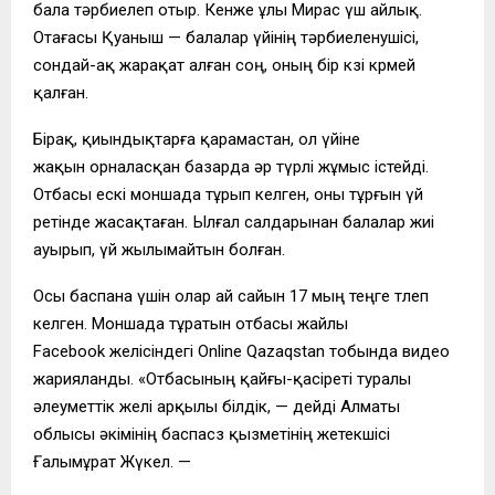
бала тәрбиелеп отыр. Кенже ұлы Мирас үш айлық.
Отағасы Қуаныш — балалар үйінің тәрбиеленушісі,
сондай-ақ жарақат алған соң, оның бір көзі көрмей
қалған.
Бірақ, қиындықтарға қарамастан, ол үйіне
жақын орналасқан базарда әр түрлі жұмыс істейді.
Отбасы ескі моншада тұрып келген, оны тұрғын үй
ретінде жасақтаған. Ылғал салдарынан балалар жиі
ауырып, үй жылымайтын болған.
Осы баспана үшін олар ай сайын 17 мың теңге төлеп
келген. Моншада тұратын отбасы жайлы
Facebook желісіндегі Online Qazaqstan тобында видео
жарияланды. «Отбасының қайғы-қасіреті туралы
әлеуметтік желі арқылы білдік, — дейді Алматы
облысы әкімінің баспасөз қызметінің жетекшісі
Ғалымұрат Жүкел. —