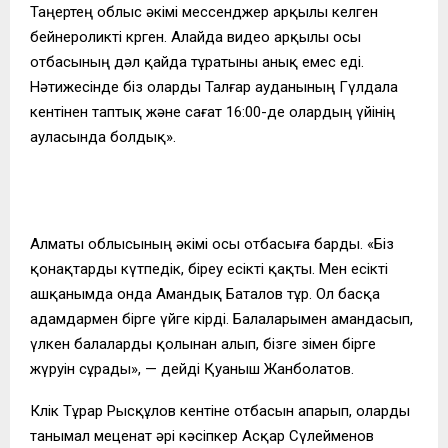
Таңертең облыс әкімі мессенджер арқылы келген
бейнероликті көрген. Алайда видео арқылы осы
отбасының дәл қайда тұратыны анық емес еді.
Нәтижесінде біз оларды Талғар ауданының Гүлдала
кентінен таптық және сағат 16:00-де олардың үйінің
ауласында болдық».
Алматы облысының әкімі осы отбасыға барды. «Біз
қонақтарды күтпедік, біреу есікті қақты. Мен есікті
ашқанымда онда Амандық Баталов тұр. Ол басқа
адамдармен бірге үйге кірді. Балаларымен амандасып,
үлкен балаларды қолынан алып, бізге өзімен бірге
жүруін сұрады», — дейді Қуаныш Жанболатов.
Көлік Тұрар Рысқұлов кентіне отбасын апарып, оларды
танымал меценат әрі кәсіпкер Асқар Сүлейменов