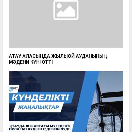
АҚТАУ ҚАЛАСЫНДА ЖЫЛЫОЙ АУДАНЫНЫҢ
МӘДЕНИ КҮНІ ӨТТІ