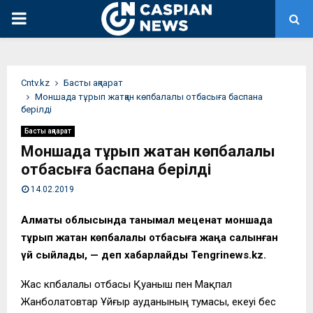
PRIMARY
MENU
Сntv.kz
Басты ақпарат
Моншада тұрып жатқан көпбалалы отбасыға баспана
берілді
Басты ақпарат
Моншада тұрып жатқан көпбалалы
отбасыға баспана берілді
14.02.2019
Алматы облысында танымал меценат моншада
тұрып жатқан көпбалалы отбасыға жаңа салынған
үй сыйлады, — деп хабарлайды Tengrinews.kz.
Жас көпбалалы отбасы Қуаныш пен Мақпал
Жанболатовтар Ұйғыр ауданының тумасы, екеуі бес