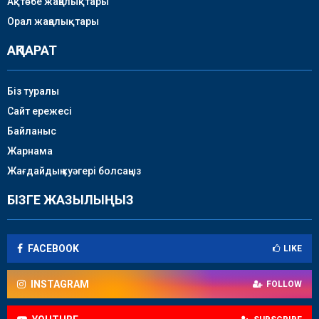
Ақтөбе жаңалықтары
Орал жаңалықтары
АҚПАРАТ
Біз туралы
Сайт ережесі
Байланыс
Жарнама
Жағдайдың куәгері болсаңыз
БІЗГЕ ЖАЗЫЛЫҢЫЗ
FACEBOOK
LIKE
INSTAGRAM
FOLLOW