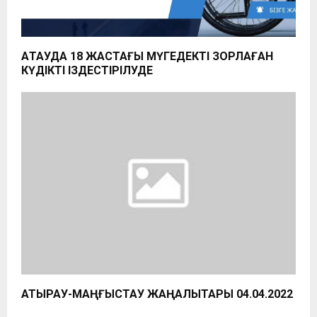
АҚТАУДА 18 ЖАСТАҒЫ МҮГЕДЕКТІ ЗОРЛАҒАН
КҮДІКТІ ІЗДЕСТІРІЛУДЕ
АТЫРАУ-МАҢҒЫСТАУ ЖАҢАЛЫҚТАРЫ 04.04.2022