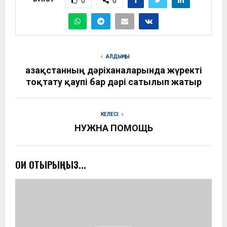
0
0
АЛДЫҢҒЫ
Қазақстанның дәріханаларында жүректі
тоқтату қаупі бар дәрі сатылып жатыр
КЕЛЕСІ
НУЖНА ПОМОЩЬ
ОҚИ ОТЫРЫҢЫЗ...