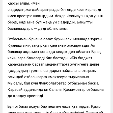
қарсы алды. «Мен
сіздердің жағдайларыңызды білгенде кәсіпкерлерді
көмек көрсетуге шақырдым. Асқар Фазылұлы қол ұшын
берді, енді міне бұл жаңа үй сіздердікі. Бақытты
болыңыздар», — деді облыс әкімі.
Отбасымен бірнеше сағат бұрын ескі моншада тұрған
Қуаныш өзінің таңырқап қалғанын жасырмады. Ал
балалар алдымен қонаққа келдік деп ойлаған. Бірақ
кейін өзара бөлмелерді бөле бастады. «Біз бюджет
қаражатынан бастап меценаттарға жүгінгенге дейін
қолдаудың түрлі нысандарын пайдалана отырып,
осындай отбасыларға көмектесуге тырысамыз.
Мысалы, бұл күні Жанболатовтар отбасынан басқа,
Қарасай ауданында көп балалы Қасымовтар отбасына
да қолдау көрсетілді.
Бұл отбасы ақауы бар пешпен лашықта тұрды. Қазір
олар уақытша тұру үшін басқа үйге көшірілді. Оларға үй