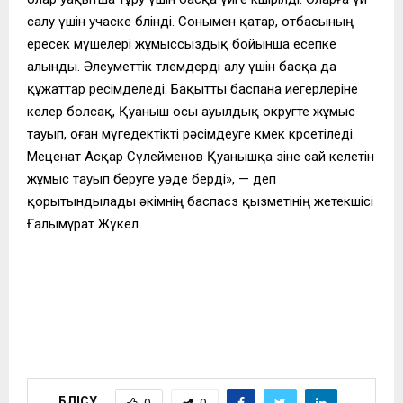
салу үшін учаске бөлінді. Сонымен қатар, отбасының
ересек мүшелері жұмыссыздық бойынша есепке
алынды. Әлеуметтік төлемдерді алу үшін басқа да
құжаттар ресімделеді. Бақытты баспана иегерлеріне
келер болсақ, Қуаныш осы ауылдық округте жұмыс
тауып, оған мүгедектікті рәсімдеуге көмек көрсетіледі.
Меценат Асқар Сүлейменов Қуанышқа өзіне сай келетін
жұмыс тауып беруге уәде берді», — деп
қорытындылады әкімнің баспасөз қызметінің жетекшісі
Ғалымұрат Жүкел.
БӨЛІСУ