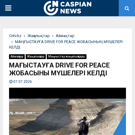
PRIMARY
MENU
Сntv.kz
Жаңалықтар
Аймақтар
МАҢҒЫСТАУҒА DRIVE FOR PEACE ЖОБАСЫНЫҢ МҮШЕЛЕРІ
КЕЛДІ
Аймақтар
Жаңалықтар
Маңғыстау жаңалықтары
МАҢҒЫСТАУҒА DRIVE FOR PEACE
ЖОБАСЫНЫҢ МҮШЕЛЕРІ КЕЛДІ
07.07.2026