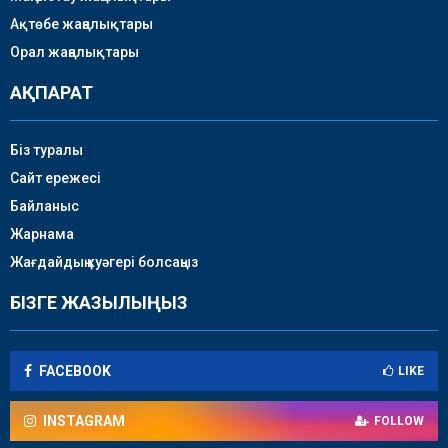
Ақтөбе жаңалықтары
Орал жаңалықтары
АҚПАРАТ
Біз туралы
Сайт ережесі
Байланыс
Жарнама
Жағдайдың куәгері болсаңыз
БІЗГЕ ЖАЗЫЛЫҢЫЗ
FACEBOOK
LIKE
INSTAGRAM
FOLLOW