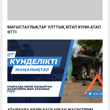
МАҢҒЫСТАУЛЫҚТАР ҰЛТТЫҚ КІТАП КҮНІН АТАП
ӨТТІ
АТЫРАУДА КӨЛІК БАСҚАРҒАН ЖАСӨСПІРІМ