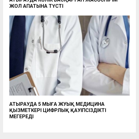
ЖОЛ АПАТЫНА ТҮСТІ
АТЫРАУДА 5 МЫҢҒА ЖУЫҚ МЕДИЦИНА
ҚЫЗМЕТКЕРІ ЦИФРЛЫҚ ҚАУІПСІЗДІКТІ
МЕҢГЕРЕДІ