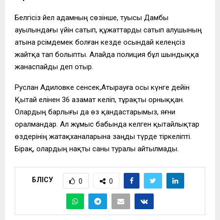
Белгісіз әйел адамның сөзінше, туысы Дамбы
ауылындағы үйін сатып, құжаттарды сатып алушының
атына рәсімдемек болған кезде осындай келеңсіз
жайтқа тап болыпты. Алайда полиция бұл шындыққа
жанаспайды деп отыр.
Руслан Адиловке сенсек,Атырауға осы күнге дейін
Қытай елінен 36 азамат келіп, тұрақты орныққан.
Олардың барлығы да өз қандастарымыз, яғни
оралмандар. Ал жұмыс бабында келген қытайлықтар
өздерінің жатақханаларына заңды түрде тіркеліпті.
Бірақ, олардың нақты саны туралы айтылмады.
БӨЛІСУ
0
0