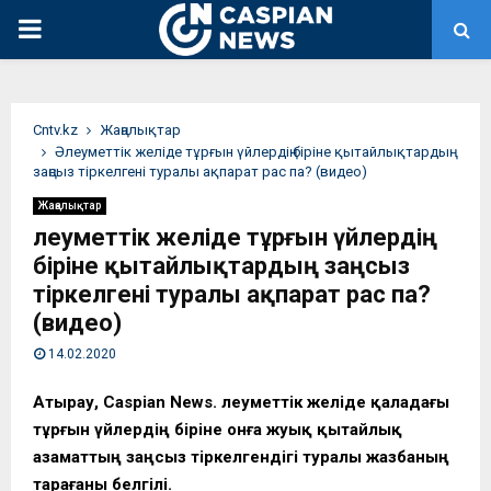
PRIMARY
MENU
Сntv.kz
Жаңалықтар
Әлеуметтік желіде тұрғын үйлердің біріне қытайлықтардың
заңсыз тіркелгені туралы ақпарат рас па? (видео)
Жаңалықтар
Әлеуметтік желіде тұрғын үйлердің
біріне қытайлықтардың заңсыз
тіркелгені туралы ақпарат рас па?
(видео)
14.02.2020
Атырау, Caspian News. Әлеуметтік желіде қаладағы
тұрғын үйлердің біріне онға жуық қытайлық
азаматтың заңсыз тіркелгендігі туралы жазбаның
тарағаны белгілі.