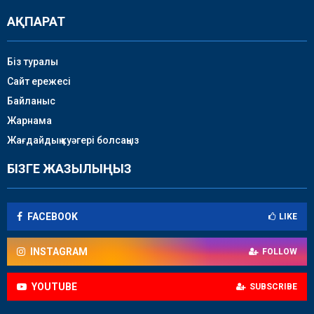
АҚПАРАТ
Біз туралы
Сайт ережесі
Байланыс
Жарнама
Жағдайдың куәгері болсаңыз
БІЗГЕ ЖАЗЫЛЫҢЫЗ
FACEBOOK
LIKE
INSTAGRAM
FOLLOW
YOUTUBE
SUBSCRIBE