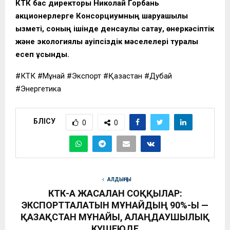
КТК бас директоры Николай Горбань
акционерлерге Консорциумның шаруашылық
қызметі, соның ішінде денсаулық сақтау, өнеркәсіптік
және экологиялық қауіпсіздік мәселелері туралы
есеп ұсынды.
#КТК #Мұнай #Экспорт #Қазақстан #Дубай
#Энергетика
БӨЛІСУ
0
0
АЛДЫҢҒЫ
КТК-ҒА ЖАСАЛҒАН СОҚҚЫЛАР:
ЭКСПОРТТАЛАТЫН МҰНАЙДЫҢ 90%-Ы —
ҚАЗАҚСТАН МҰНАЙЫ, АЛАҢДАУШЫЛЫҚ
КҮШЕЮДЕ