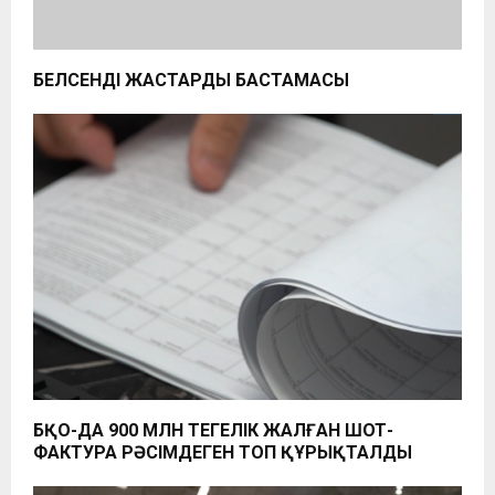
БЕЛСЕНДІ ЖАСТАРДЫҢ БАСТАМАСЫ
БҚО-ДА 900 МЛН ТЕҢГЕЛІК ЖАЛҒАН ШОТ-
ФАКТУРА РӘСІМДЕГЕН ТОП ҚҰРЫҚТАЛДЫ