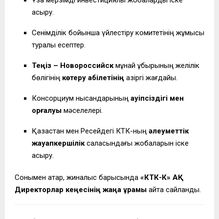
Ұзақ мерзімді инвестициялық жобаларды іске
асыру.
Сенімділік бойынша үйлестіру комитетінің жұмысы
туралы есептер.
Теңіз – Новороссийск
мұнай құбырының желілік
бөлігінің
көтеру қабілетінің
қазіргі жағдайы.
Консорциум нысандарының
қауіпсіздігі мен
қорғалуы
мәселелері.
Қазақстан мен Ресейдегі КТК-ның
әлеуметтік
жауапкершілік
саласындағы жобаларын іске
асыру.
Сонымен қатар, жиналыс барысында
«КТК-К» АҚ
Директорлар кеңесінің жаңа құрамы
қайта сайланды.