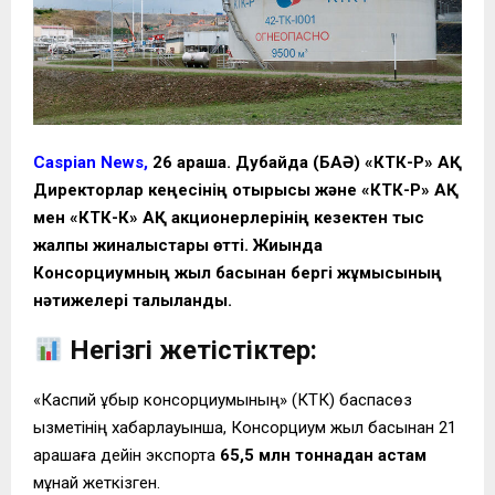
Caspian News,
26 қараша. Дубайда (БАӘ) «КТК-Р» АҚ
Директорлар кеңесінің отырысы және «КТК-Р» АҚ
мен «КТК-К» АҚ акционерлерінің кезектен тыс
жалпы жиналыстары өтті. Жиында
Консорциумның жыл басынан бергі жұмысының
нәтижелері талқыланды.
Негізгі жетістіктер:
«Каспий құбыр консорциумының» (КТК) баспасөз
қызметінің хабарлауынша, Консорциум жыл басынан 21
қарашаға дейін экспортқа
65,5 млн тоннадан астам
мұнай жеткізген.