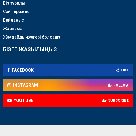
Біз туралы
Сайт ережесі
Байланыс
Жарнама
Жағдайдың куәгері болсаңыз
БІЗГЕ ЖАЗЫЛЫҢЫЗ
FACEBOOK
LIKE
INSTAGRAM
FOLLOW
YOUTUBE
SUBSCRIBE