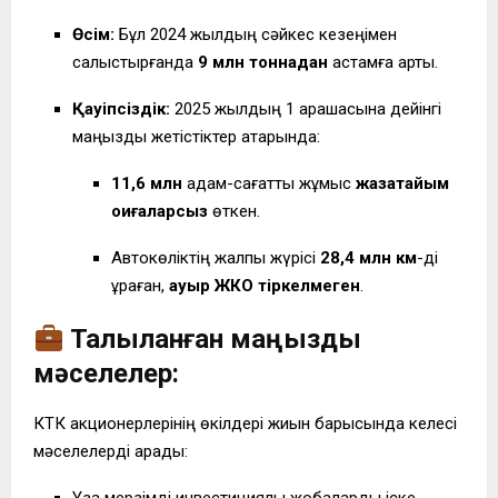
Өсім:
Бұл 2024 жылдың сәйкес кезеңімен
салыстырғанда
9 млн тоннадан
астамға артық.
Қауіпсіздік:
2025 жылдың 1 қарашасына дейінгі
маңызды жетістіктер қатарында:
11,6 млн
адам-сағаттық жұмыс
жазатайым
оқиғаларсыз
өткен.
Автокөліктің жалпы жүрісі
28,4 млн км
-ді
құраған,
ауыр ЖКО тіркелмеген
.
Талқыланған маңызды
мәселелер:
КТК акционерлерінің өкілдері жиын барысында келесі
мәселелерді қарады: