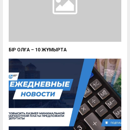
БІР ҚОЛҒА – 10 ЖҰМЫРТҚА