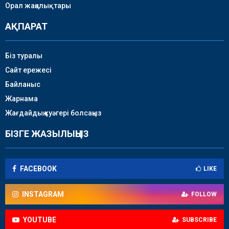
Орал жаңалықтары
АҚПАРАТ
Біз туралы
Сайт ережесі
Байланыс
Жарнама
Жағдайдың куәгері болсаңыз
БІЗГЕ ЖАЗЫЛЫҢЫЗ
FACEBOOK
LIKE
INSTAGRAM
FOLLOW
YOUTUBE
SUBSCRIBE