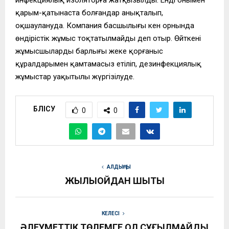
қарым-қатынаста болғандар анықталып,
оқшаулануда. Компания басшылығы кен орнында
өндірістік жұмыс тоқтатылмайды деп отыр. Өйткені
жұмысшылардың барлығы жеке қорғаныс
құралдарымен қамтамасыз етіліп, дезинфекциялық
жұмыстар уақытылы жүргізілуде.
БӨЛІСУ
0
0
АЛДЫҢҒЫ
ЖЫЛЫОЙДАН ШЫҚТЫ
КЕЛЕСІ
ӘЛЕУМЕТТІК ТӨЛЕМГЕ ҚОЛ СҰҒЫЛМАЙДЫ