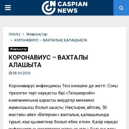
PRIMARY
MENU
Сntv.kz
Жаңалықтар
КОРОНАВИУС – ВАХТАЛЫҚ ҚАЛАШЫҚТА
Жаңалықтар
КОРОНАВИУС – ВАХТАЛЫҚ
ҚАЛАШЫҚТА
08.04.2020
Коронавирус инфекциясы Теңіз кенішіне де жетті. Соңғы
тіркелген төрт науқастың бірі «Теңізшевройл»
компаниясына қарасты мердігер мекеменің
жұмысшысы болып шықты. Нақтырақ айтсақ, 50
жастағы әйел «Ватернас» вахталық қалашығында
тұрып, кіші қызметкер болып еңбек еткен. Қазір науқас
инфекциялық изоляторға жатқызылды. Енді онымен