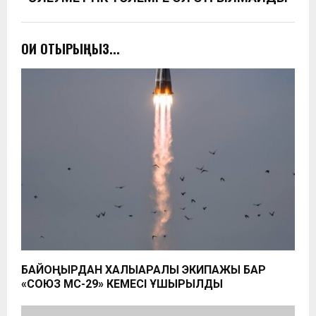
ОҚИ ОТЫРЫҢЫЗ...
БАЙҚОҢЫРДАН ХАЛЫҚАРАЛЫҚ ЭКИПАЖЫ БАР
«СОЮЗ МС-29» КЕМЕСІ ҰШЫРЫЛДЫ