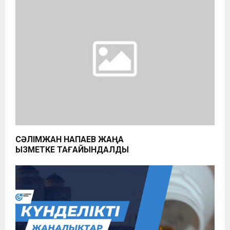
СӘЛІМЖАН НАҚПАЕВ ЖАҢА
ҚЫЗМЕТКЕ ТАҒАЙЫНДАЛДЫ