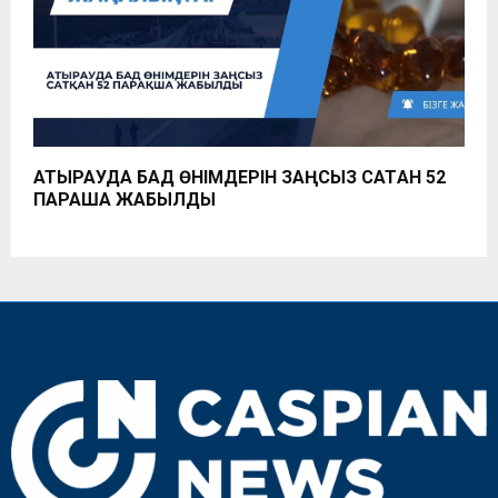
АТЫРАУДА БАД ӨНІМДЕРІН ЗАҢСЫЗ САТҚАН 52
ПАРАҚША ЖАБЫЛДЫ