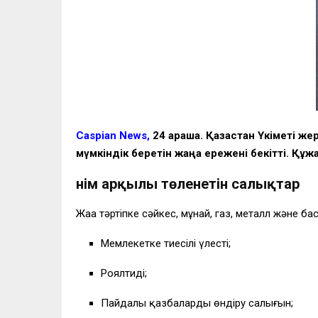
Caspian News,
24 қараша. Қазақстан Үкіметі ж
мүмкіндік беретін жаңа ережені бекітті. Құж
Өнім арқылы төленетін салықтар
Жаңа тәртіпке сәйкес, мұнай, газ, металл және 
Мемлекетке тиесілі үлесті;
Роялтиді;
Пайдалы қазбаларды өндіру салығын;