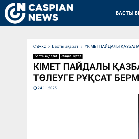
БАСТЫ Б
Сntv.kz
Басты ақпарат
ҮКІМЕТ ПАЙДАЛЫ ҚАЗБАЛА
Басты ақпарат
Жаңалықтар
ҮКІМЕТ ПАЙДАЛЫ ҚАЗ
ТӨЛЕУГЕ РҰҚСАТ БЕР
24.11.2025