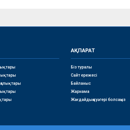
АҚПАРАТ
лықтары
Біз туралы
лықтары
Сайт ережесі
аңалықтары
Байланыс
лықтары
Жарнама
қтары
Жағдайдың куәгері болсаңыз