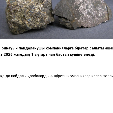
ер қойнауын пайдаланушы компанияларға бірқатар салықты ақша
ат 2026 жылдың 1 қаңтарынан бастап күшіне енеді.
басқа да пайдалы қазбаларды өндіретін компаниялар келесі төле