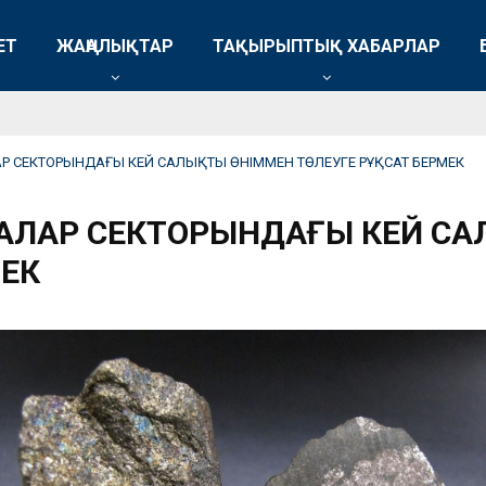
ЕТ
ЖАҢАЛЫҚТАР
ТАҚЫРЫПТЫҚ ХАБАРЛАР
Р СЕКТОРЫНДАҒЫ КЕЙ САЛЫҚТЫ ӨНІММЕН ТӨЛЕУГЕ РҰҚСАТ БЕРМЕК
БАЛАР СЕКТОРЫНДАҒЫ КЕЙ С
МЕК