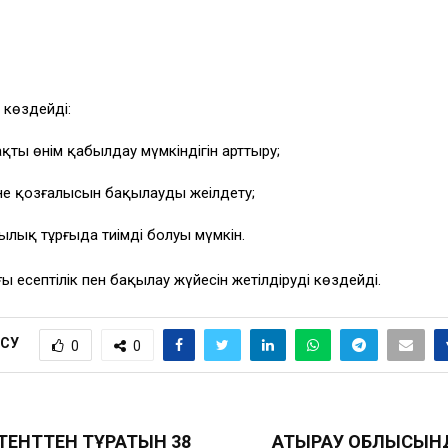
 көздейді:
ты өнім қабылдау мүмкіндігін арттыру;
не қозғалысын бақылауды жеңілдету;
ылық тұрғыда тиімді болуы мүмкін.
 есептілік пен бақылау жүйесін жетілдіруді көздейді.
ІСУ
0
0
ТЕНТТЕН ТҰРАТЫН 38
АТЫРАУ ОБЛЫСЫН