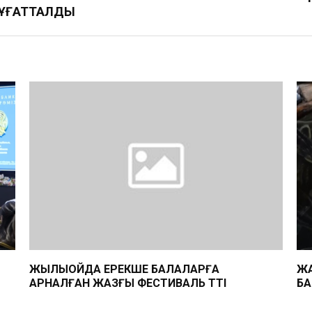
БҰҒАТТАЛДЫ
ЖЫЛЫОЙДА ЕРЕКШЕ БАЛАЛАРҒА
ЖА
АРНАЛҒАН ЖАЗҒЫ ФЕСТИВАЛЬ ӨТТІ
БА