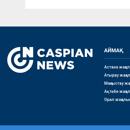
АЙМАҚ
Астана жаңа
Атырау жаңа
Маңғыстау ж
Ақтөбе жаңа
Орал жаңалы