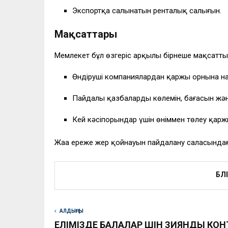
Экспортқа салынатын ренталық салығын.
Мақсаттары
Мемлекет бұл өзгеріс арқылы бірнеше мақсатты
Өндіруші компаниялардан қаржы орнына нақ
Пайдалы қазбалардың көлемін, бағасын жә
Кей кәсіпорындар үшін өніммен төлеу қарж
Жаңа ереже жер қойнауын пайдалану саласындағы
БӨЛ
АЛДЫҢҒЫ
ЕЛІМІЗДЕ БАЛАЛАР ҮШІН ЗИЯНДЫ КОН