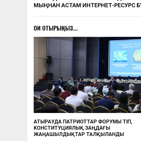
МЫҢНАН АСТАМ ИНТЕРНЕТ-РЕСУРС 
ОҚИ ОТЫРЫҢЫЗ...
АТЫРАУДА ПАТРИОТТАР ФОРУМЫ ӨТІП,
КОНСТИТУЦИЯЛЫҚ ЗАҢДАҒЫ
ЖАҢАШЫЛДЫҚТАР ТАЛҚЫЛАНДЫ