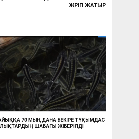
ЖҮРІП ЖАТЫР
ЙЫҚҚА 70 МЫҢ ДАНА БЕКІРЕ ТҰҚЫМДАС
ЛЫҚТАРДЫҢ ШАБАҒЫ ЖІБЕРІЛДІ