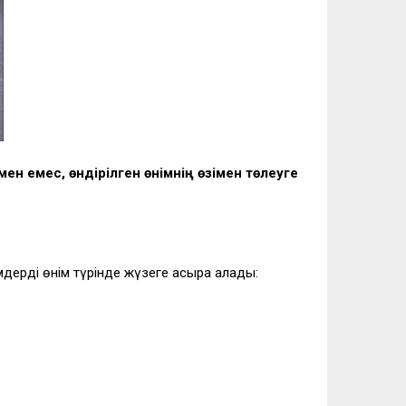
мен емес, өндірілген өнімнің өзімен төлеуге
мдерді өнім түрінде жүзеге асыра алады: