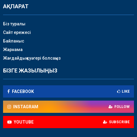
АҚПАРАТ
Біз туралы
Сайт ережесі
Байланыс
Жарнама
Жағдайдың куәгері болсаңыз
БІЗГЕ ЖАЗЫЛЫҢЫЗ
FACEBOOK
LIKE
INSTAGRAM
FOLLOW
YOUTUBE
SUBSCRIBE