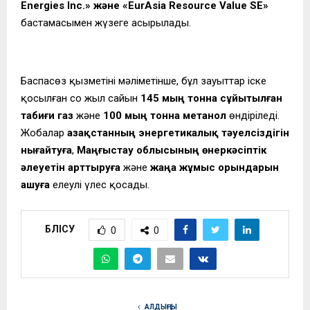
Energies Inc.» және «EurAsia Resource Value SE»
бастамасымен жүзеге асырылады.
Баспасөз қызметінің мәліметінше, бұл зауыттар іске
қосылған соң жыл сайын
145 мың тонна сұйытылған
табиғи газ
және
100 мың тонна метанол
өндіріледі.
Жобалар
Қазақстанның энергетикалық тәуелсіздігін
нығайтуға
,
Маңғыстау облысының өнеркәсіптік
әлеуетін арттыруға
және
жаңа жұмыс орындарын
ашуға
елеулі үлес қосады.
БӨЛІСУ
0
0
АЛДЫҢҒЫ