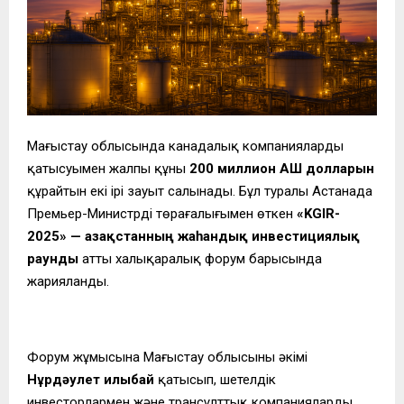
Маңғыстау облысында канадалық компаниялардың
қатысуымен жалпы құны
200 миллион АҚШ долларын
құрайтын екі ірі зауыт салынады. Бұл туралы Астанада
Премьер-Министрдің төрағалығымен өткен
«KGIR-
2025» — Қазақстанның жаһандық инвестициялық
раунды
атты халықаралық форум барысында
жарияланды.
Форум жұмысына Маңғыстау облысының әкімі
Нұрдәулет Қилыбай
қатысып, шетелдік
инвесторлармен және трансұлттық компаниялардың