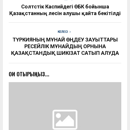
Солтүстік Каспийдегі ӨБК бойынша
Қазақстанның үлесін алушы қайта бекітілді
КЕЛЕСІ
ТҮРКИЯНЫҢ МҰНАЙ ӨҢДЕУ ЗАУЫТТАРЫ
РЕСЕЙЛІК МҰНАЙДЫҢ ОРНЫНА
ҚАЗАҚСТАНДЫҚ ШИКІЗАТ САТЫП АЛУДА
ОҚИ ОТЫРЫҢЫЗ...