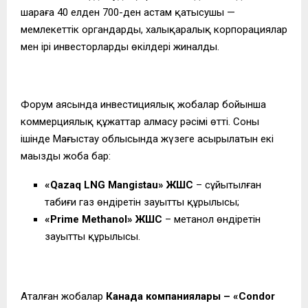
шараға 40 елден 700-ден астам қатысушы —
мемлекеттік органдардың, халықаралық корпорациялар
мен ірі инвесторлардың өкілдері жиналды.
Форум аясында инвестициялық жобалар бойынша
коммерциялық құжаттар алмасу рәсімі өтті. Соның
ішінде Маңғыстау облысында жүзеге асырылатын екі
маңызды жоба бар:
«Qazaq LNG Mangistau» ЖШС
– сұйытылған
табиғи газ өндіретін зауыттың құрылысы;
«Prime Methanol» ЖШС
– метанол өндіретін
зауыттың құрылысы.
Аталған жобалар
Канада компаниялары – «Condor