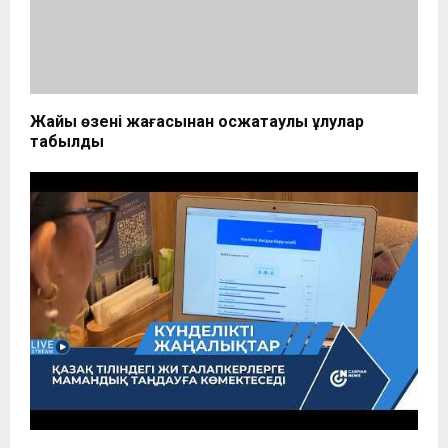
Жайық өзені жағасынан қосжақтаулы ұлулар
табылды