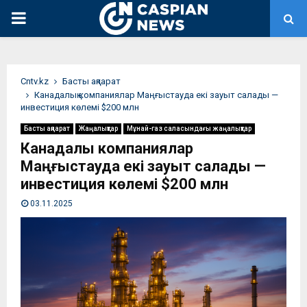
PRIMARY
MENU
Сntv.kz
Басты ақпарат
Канадалық компаниялар Маңғыстауда екі зауыт салады —
инвестиция көлемі $200 млн
Басты ақпарат
Жаңалықтар
Мұнай-газ саласындағы жаңалықтар
Канадалық компаниялар
Маңғыстауда екі зауыт салады —
инвестиция көлемі $200 млн
03.11.2025