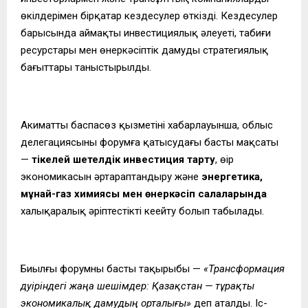
өкілдерімен бірқатар кездесулер өткізді. Кездесулер
барысында аймақтың инвестициялық әлеуеті, табиғи
ресурстары мен өнеркәсіптік дамудың стратегиялық
бағыттары таныстырылды.
Акиматтың баспасөз қызметінің хабарлауынша, облыс
делегациясының форумға қатысудағы басты мақсаты
—
тікелей шетелдік инвестиция тарту
, өңір
экономикасын әртараптандыру және
энергетика,
мұнай-газ химиясы мен өнеркәсіп салаларында
халықаралық әріптестікті кеңейту болып табылады.
Биылғы форумның басты тақырыбы —
«Трансформация
дәуіріндегі жаңа шешімдер: Қазақстан — тұрақты
экономикалық дамудың орталығы»
деп аталды. Іс-