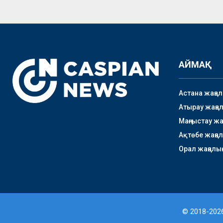
АЙМАҚ
Астана жаңа
Атырау жаңа
Маңғыстау ж
Ақтөбе жаңа
Орал жаңалы
© 2018-2026