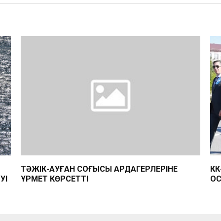
Ы
ТӘЖІК-АУҒАН СОҒЫСЫ АРДАГЕРЛЕРІНЕ
КҚ
УІ
ҚҰРМЕТ КӨРСЕТТІ
ҚО