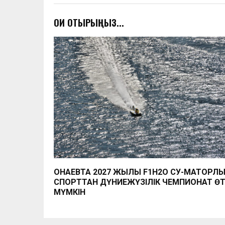
ОҚИ ОТЫРЫҢЫЗ...
ҚОНАЕВТА 2027 ЖЫЛЫ F1H2O СУ-МАТОРЛ
СПОРТТАН ДҮНИЕЖҮЗІЛІК ЧЕМПИОНАТ ӨТ
МҮМКІН