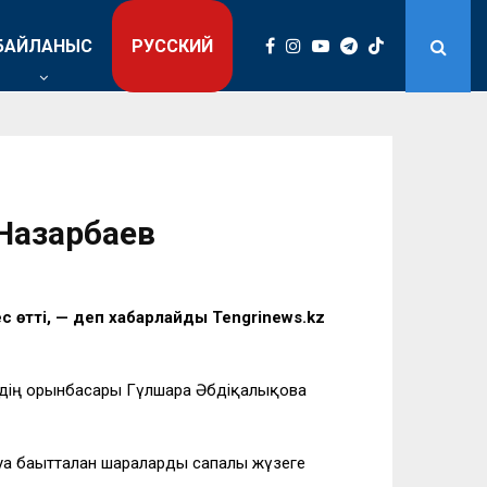
БАЙЛАНЫС
РУССКИЙ
 Назарбаев
с өтті, — деп хабарлайды Tengrinews.kz
трдің орынбасары Гүлшара Әбдіқалықова
а бағытталған шараларды сапалы жүзеге