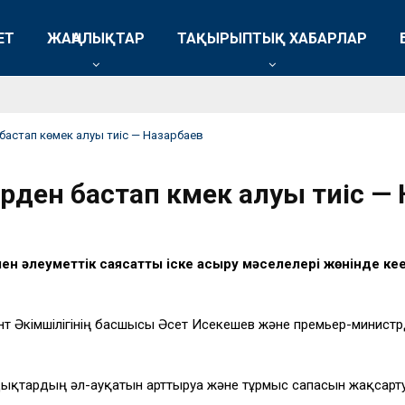
ЕТ
ЖАҢАЛЫҚТАР
ТАҚЫРЫПТЫҚ ХАБАРЛАР
бастап көмек алуы тиіс — Назарбаев
ірден бастап көмек алуы тиіс —
н әлеуметтік саясатты іске асыру мәселелері жөнінде кеңе
нт Әкімшілігінің басшысы Әсет Исекешев және премьер-минис
ықтардың әл-ауқатын арттыруға және тұрмыс сапасын жақсартуғ