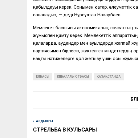
қабылдауы керек. Сонымен қатар, әлеуметтік сая
саналады», — деді Нұрсұлтан Назарбаев.
Мемлекет басшысы экономикалық саясаттың тиімд
жұмыспен қамту керек. Мемлекеттік аппараттың
қалаларда, аудандар мен ауылдарда жаппай жүр
партиясымен бірлесіп, жүктелген міндеттердің
нақты нәтижелерге қол жеткізу үшін осы жұмысқа
ЕЛБАСЫ
КӨПБАЛАЛЫ ОТБАСЫ
ҚАЗАҚСТАНДА
БӨЛ
АЛДЫҢҒЫ
СТРЕЛЬБА В КУЛЬСАРЫ