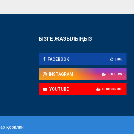
БІЗГЕ ЖАЗЫЛЫҢЫЗ
FACEBOOK
LIKE
INSTAGRAM
FOLLOW
YOUTUBE
SUBSCRIBE
р қорғалған.