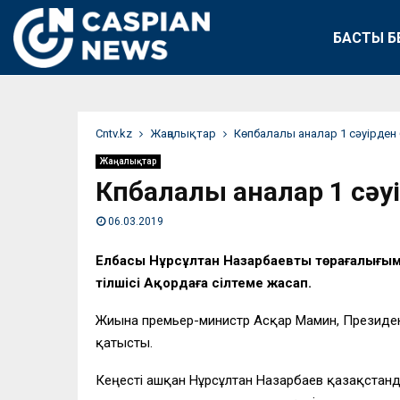
БАСТЫ Б
Сntv.kz
Жаңалықтар
Көпбалалы аналар 1 сәуірден 
Жаңалықтар
Көпбалалы аналар 1 сәу
06.03.2019
Елбасы Нұрсұлтан Назарбаевтың төрағалығыме
тілшісі Ақордаға сілтеме жасап.
Жиынға премьер-министр Асқар Мамин, Президе
қатысты.
Кеңесті ашқан Нұрсұлтан Назарбаев қазақстанд