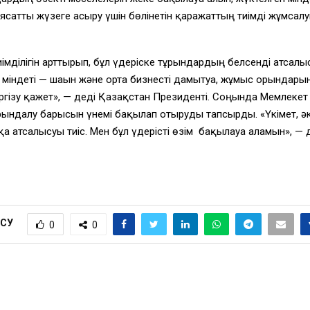
сатты жүзеге асыру үшін бөлінетін қаражаттың тиімді жұмсалуы
ілігін арттырып, бұл үдеріске тұрғындардың белсенді атсалысу
 міндеті — шағын және орта бизнесті дамытуға, жұмыс орындар
гізу қажет», — деді Қазақстан Президенті. Соңында Мемлекет 
 орындалу барысын үнемі бақылап отыруды тапсырды. «Үкімет, 
 атсалысуы тиіс. Мен бұл үдерісті өзім бақылауға аламын», — 
ІСУ
0
0