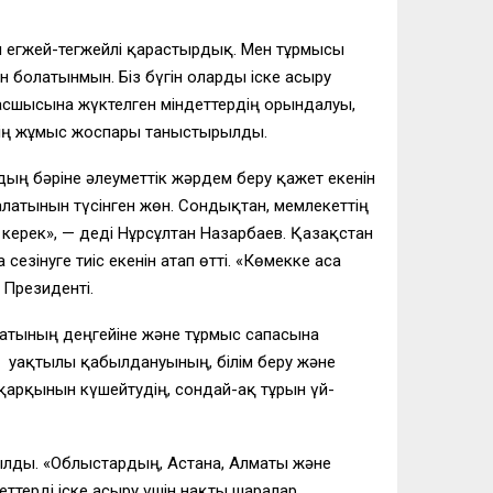
н егжей-тегжейлі қарастырдық. Мен тұрмысы
н болатынмын. Біз бүгін оларды іске асыру
асшысына жүктелген міндеттердің орындалуы,
ттің жұмыс жоспары таныстырылды.
ң бәріне әлеуметтік жәрдем беру қажет екенін
ралатынын түсінген жөн. Сондықтан, мемлекеттің
у керек», — деді Нұрсұлтан Назарбаев. Қазақстан
езінуге тиіс екенін атап өтті. «Көмекке аса
 Президенті.
қатының деңгейіне және тұрмыс сапасына
ң уақтылы қабылдануының, білім беру және
қарқынын күшейтудің, сондай-ақ тұрғын үй-
рылды. «Облыстардың, Астана, Алматы және
еттерді іске асыру үшін нақты шаралар