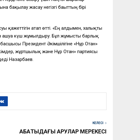
на бақылау жасау негізгі бағыттың бірі
ы қажеттігін атап өтті. «Ең алдымен, халықты
ын ашуға күш жұмылдыру. Бұл жұмысты барлық
басшысы Президент Әкімшілігіне «Нұр Отан»
әкімдер, жұртшылық және Нұр Отан» партиясы
деді Назарбаев.
КЕЛЕСІ
АБАҚТЫДАҒЫ АРУЛАР МЕРЕКЕСІ