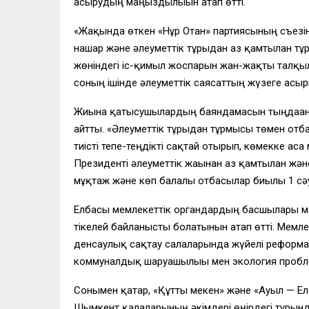
асырудың маңыздылығын атап өтті.
«Жақында өткен «Нұр Отан» партиясының съезі
нашар және әлеуметтік тұрғыдан аз қамтылған т
жөніндегі іс-қимыл жоспарын жан-жақты талқы
соның ішінде әлеуметтік саясаттың жүзеге асы
Жиынға қатысушылардың баяндамасын тыңдаған 
айтты. «Әлеуметтік тұрғыдан тұрмысы төмен отб
тиісті тепе-теңдікті сақтай отырып, көмекке ас
Президенті әлеуметтік жағынан аз қамтылған жән
мұқтаж және көп балалы отбасылар биылғы 1 сәу
Елбасы мемлекеттік органдардың басшылары ме
тікелей байланысты болатынын атап өтті. Мем
денсаулық сақтау салаларында жүйелі реформала
коммуналдық шаруашылығы мен экология пробле
Сонымен қатар, «Құтты мекен» және «Ауыл — Ел 
Шымкент қалаларының әкімдері өңірдегі тұрғынд