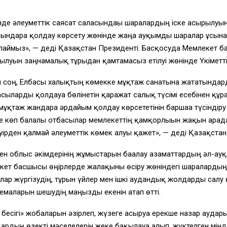
нде әлеуметтік саясат саласындағы шаралардың іске асырылуы
ұрғындарға қолдау көрсету жөнінде жаңа ауқымды шаралар ұсынға
лаймыз», — деді Қазақстан Президенті. Басқосуда Мемлекет б
рылуын заңнамалық тұрғыдан қамтамасыз етілуі жөнінде Үкіме
соң, Елбасы халықтың көмекке мұқтаж санатына жататындарды
асыларды қолдауға бөлінетін қаражат салық түсімі есебінен құ
а мұқтаж жандарға әрдайым қолдау көрсететінін баршаға түсіндір
е көп балалы отбасылар мемлекеттің қамқорлығын жақын арада с
ірден қалмай әлеуметтік көмек алуы қажет», — деді Қазақстан
н облыс әкімдерінің жұмыстарын бағалау азаматтардың әл-ау
лекет басшысы өңірлерде жалақыны өсіру жөніндегі шараларды
р жүргізудің, тұрғын үйлер мен ішкі аудандық жолдарды салу 
маларын шешудің маңызды екенін атап өтті.
бесігі» жобаларын әзірлеп, жүзеге асыруға ерекше назар ауда
ардың өзекті мәселелерін жеке бақылауға алып, жүктелген мінд