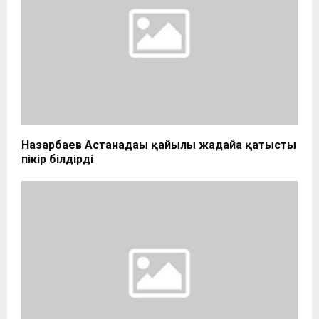
Назарбаев Астанадағы қайғылы жағдайға қатысты
пікір білдірді