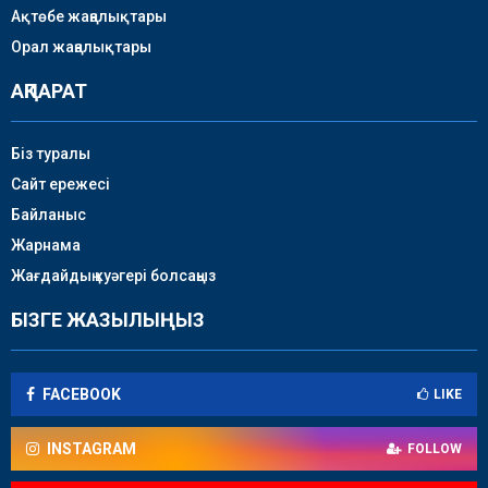
Ақтөбе жаңалықтары
Орал жаңалықтары
АҚПАРАТ
Біз туралы
Сайт ережесі
Байланыс
Жарнама
Жағдайдың куәгері болсаңыз
БІЗГЕ ЖАЗЫЛЫҢЫЗ
FACEBOOK
LIKE
INSTAGRAM
FOLLOW