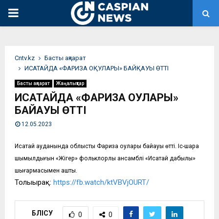
PRIMARY
MENU
Сntv.kz
Басты ақпарат
ИСАТАЙДА «ФАРИЗА ОҚУЛАРЫ» БАЙҚАУЫ ӨТТІ
Басты ақпарат
Жаңалықтар
ИСАТАЙДА «ФАРИЗА ОҚУЛАРЫ»
БАЙҚАУЫ ӨТТІ
12.05.2023
Исатай ауданында облыстық Фариза оқулары байқауы өтті. Іс-шара
шымылдығын «Жігер» фольклорлық ансамблі «Исатай дабылы»
шығармасымен ашты.
Толығырақ:
https://fb.watch/ktVBVjOURT/
БӨЛІСУ
0
0