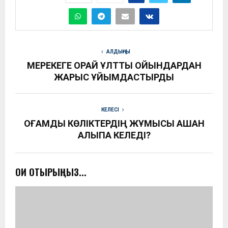
АЛДЫҢҒЫ
МЕРЕКЕГЕ ОРАЙ ҰЛТТЫҚ ОЙЫНДАРДАН
ЖАРЫС ҰЙЫМДАСТЫРДЫ
КЕЛЕСІ
ҚОҒАМДЫҚ КӨЛІКТЕРДІҢ ЖҰМЫСЫ ҚАШАН
ҚАЛЫПҚА КЕЛЕДІ?
ОҚИ ОТЫРЫҢЫЗ...