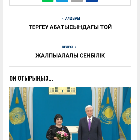
АЛДЫҢҒЫ
ТЕРГЕУ АБАҚТЫСЫНДАҒЫ ТОЙ
КЕЛЕСІ
ЖАЛПЫҚАЛАЛЫҚ СЕНБІЛІК
ОҚИ ОТЫРЫҢЫЗ...