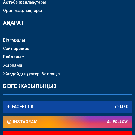
Ақтөбе жаңалықтары
Орал жаңалықтары
АҚПАРАТ
Біз туралы
Сайт ережесі
Байланыс
Жарнама
Жағдайдың куәгері болсаңыз
БІЗГЕ ЖАЗЫЛЫҢЫЗ
FACEBOOK
LIKE
INSTAGRAM
FOLLOW