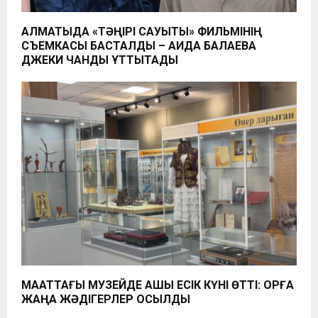
АЛМАТЫДА «ТӘҢІРІ САУЫТЫ» ФИЛЬМІНІҢ
СЪЕМКАСЫ БАСТАЛДЫ – АИДА БАЛАЕВА
ДЖЕКИ ЧАНДЫ ҚҰТТЫҚТАДЫ
МАҚАТТАҒЫ МУЗЕЙДЕ АШЫҚ ЕСІК КҮНІ ӨТТІ: ҚОРҒА
ЖАҢА ЖӘДІГЕРЛЕР ҚОСЫЛДЫ