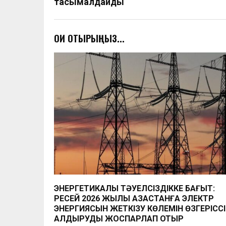
тасымалдайды
ОҚИ ОТЫРЫҢЫЗ...
ЭНЕРГЕТИКАЛЫҚ ТӘУЕЛСІЗДІККЕ БАҒЫТ:
РЕСЕЙ 2026 ЖЫЛЫ ҚАЗАҚСТАНҒА ЭЛЕКТР
ЭНЕРГИЯСЫН ЖЕТКІЗУ КӨЛЕМІН ӨЗГЕРІССІ
ҚАЛДЫРУДЫ ЖОСПАРЛАП ОТЫР