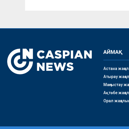
АЙМАҚ
Астана жаңа
Атырау жаңа
Маңғыстау ж
Ақтөбе жаңа
Орал жаңалы