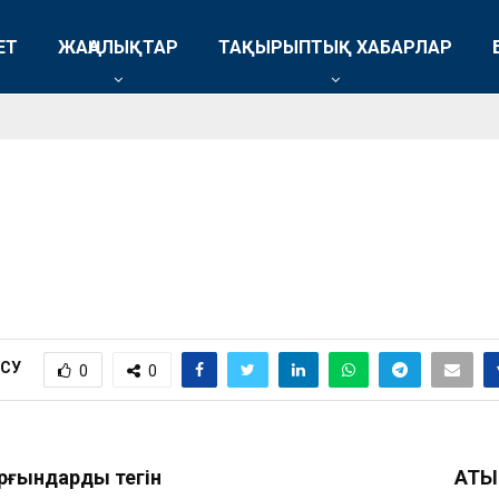
ЕТ
ЖАҢАЛЫҚТАР
ТАҚЫРЫПТЫҚ ХАБАРЛАР
ІСУ
0
0
тұрғындарды тегін
АТЫ