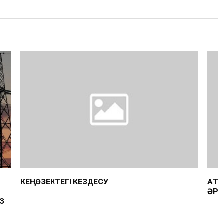
КЕҢӨЗЕКТЕГІ КЕЗДЕСУ
АҚ
ӘР
З