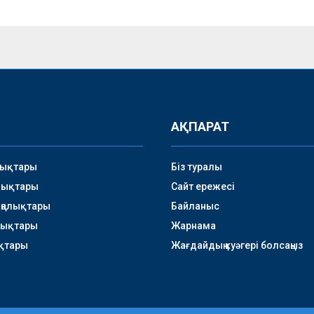
АҚПАРАТ
лықтары
Біз туралы
лықтары
Сайт ережесі
аңалықтары
Байланыс
лықтары
Жарнама
қтары
Жағдайдың куәгері болсаңыз