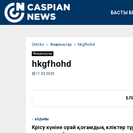
БАСТЫ Б
Сntv.kz
Жаңалықтар
hkgfhohd
Жаңалықтар
hkgfhohd
11.03.2020
БӨЛ
АЛДЫҢҒЫ
Көрісу күніне орай қоғамдық көліктер 