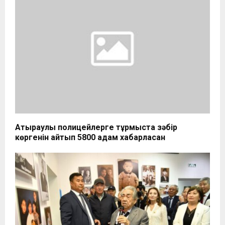
Атыраулық полицейлерге тұрмыста зәбір
көргенін айтып 5800 адам хабарласқан