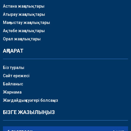
Астана жаңалықтары
Атырау жаңалықтары
Маңғыстау жаңалықтары
Ақтөбе жаңалықтары
Орал жаңалықтары
АҚПАРАТ
Біз туралы
Сайт ережесі
Байланыс
Жарнама
Жағдайдың куәгері болсаңыз
БІЗГЕ ЖАЗЫЛЫҢЫЗ