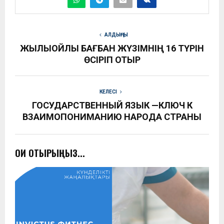
АЛДЫҢҒЫ
ЖЫЛЫОЙЛЫҚ БАҒБАН ЖҮЗІМНІҢ 16 ТҮРІН
ӨСІРІП ОТЫР
КЕЛЕСІ
ГОСУДАРСТВЕННЫЙ ЯЗЫК —КЛЮЧ К
ВЗАИМОПОНИМАНИЮ НАРОДА СТРАНЫ
ОҚИ ОТЫРЫҢЫЗ...