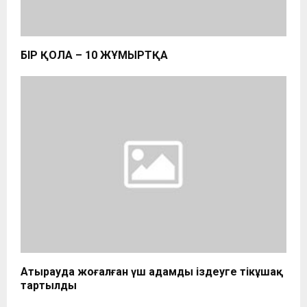
БІР ҚОЛҒА – 10 ЖҰМЫРТҚА
Атырауда жоғалған үш адамды іздеуге тікұшақ
тартылды