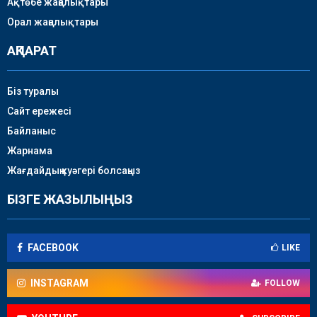
Ақтөбе жаңалықтары
Орал жаңалықтары
АҚПАРАТ
Біз туралы
Сайт ережесі
Байланыс
Жарнама
Жағдайдың куәгері болсаңыз
БІЗГЕ ЖАЗЫЛЫҢЫЗ
FACEBOOK
LIKE
INSTAGRAM
FOLLOW