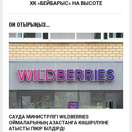
ХК «БЕЙБАРЫС» НА ВЫСОТЕ
ОҚИ ОТЫРЫҢЫЗ...
САУДА МИНИСТРЛІГІ WILDBERRIES
ҚОЙМАЛАРЫНЫҢ ҚАЗАҚСТАНҒА КӨШІРІЛУІНЕ
ҚАТЫСТЫ ПІКІР БІЛДІРДІ