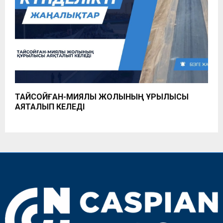
ТАЙСОЙҒАН-МИЯЛЫ ЖОЛЫНЫҢ ҚҰРЫЛЫСЫ
АЯҚТАЛЫП КЕЛЕДІ