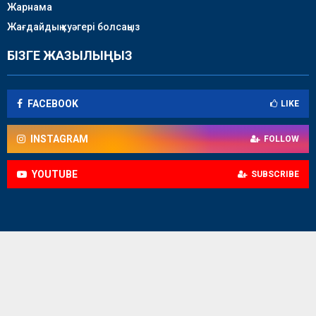
Жарнама
Жағдайдың куәгері болсаңыз
БІЗГЕ ЖАЗЫЛЫҢЫЗ
FACEBOOK
LIKE
INSTAGRAM
FOLLOW
YOUTUBE
SUBSCRIBE
© 2018-2026 / Caspian news - батыс аймақтық телеарнасы /
Барлық құқықтар қорғалған.