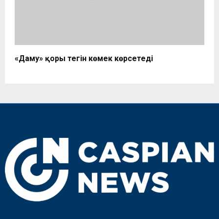
«Даму» қоры тегін көмек көрсетеді