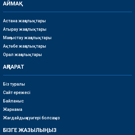
АЙМАҚ
Астана жаңалықтары
Атырау жаңалықтары
Маңғыстау жаңалықтары
Ақтөбе жаңалықтары
Орал жаңалықтары
АҚПАРАТ
Біз туралы
Сайт ережесі
Байланыс
Жарнама
Жағдайдың куәгері болсаңыз
БІЗГЕ ЖАЗЫЛЫҢЫЗ