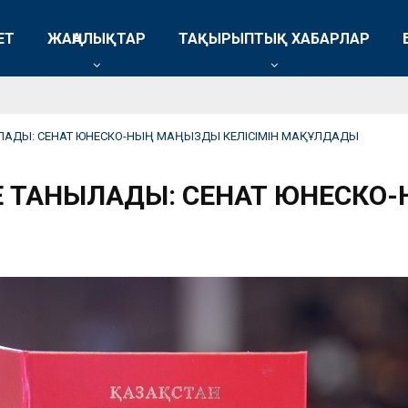
ЕТ
ЖАҢАЛЫҚТАР
ТАҚЫРЫПТЫҚ ХАБАРЛАР
АДЫ: СЕНАТ ЮНЕСКО-НЫҢ МАҢЫЗДЫ КЕЛІСІМІН МАҚҰЛДАДЫ
ТАНЫЛАДЫ: СЕНАТ ЮНЕСКО-НЫ