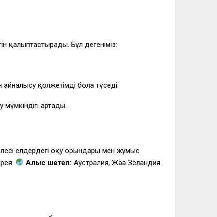
ін қалыптастырады. Бұл дегеніміз:
 айналысу қолжетімді бола түседі.
мүмкіндігі артады.
елесі елдердегі оқу орындары мен жұмыс
орея.
Алыс шетел:
Аустралия, Жаңа Зеландия.