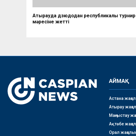
Атырауда дзюдодан республикалық турнир
мәресіне жетті
АЙМАҚ
Астана жаңа
Атырау жаңа
Маңғыстау ж
Ақтөбе жаңа
Орал жаңалы