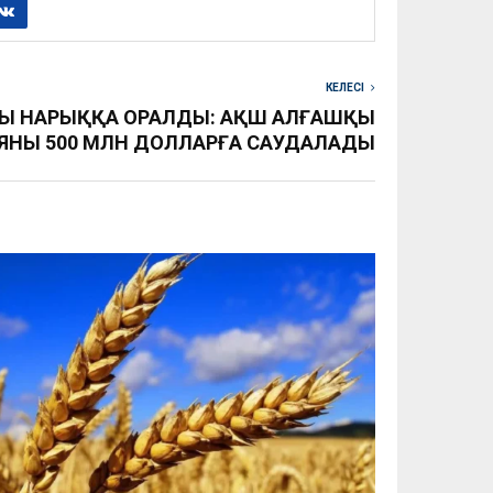
КЕЛЕСІ
ЙЫ НАРЫҚҚА ОРАЛДЫ: АҚШ АЛҒАШҚЫ
ЯНЫ 500 МЛН ДОЛЛАРҒА САУДАЛАДЫ