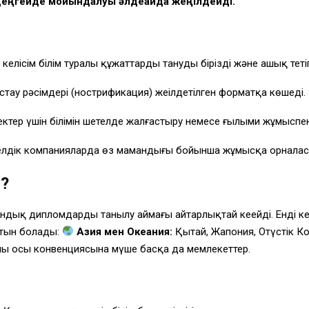
 деңгейде мойындалуы әлдеқайда жеңілдейді.
лісім білім туралы құжаттарды танудың бірізді және ашық тетіг
ау рәсімдері (нострификация) жеңілдетілген форматқа көшеді.
ктер үшін білімін шетелде жалғастыру немесе ғылыми жұмыспен
лдік компанияларда өз мамандығы бойынша жұмысқа орналасу 
ы?
андық дипломдардың танылу аймағы айтарлықтай кеңейді. Енді к
йтын болады:
Азия мен Океания:
Қытай, Жапония, Оңтүстік К
ың осы конвенциясына мүше басқа да мемлекеттер.