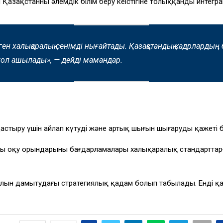
Қазақстанның әлемдік білім беру кеңістігіне толыққанды интегр
ген халықаралық сенімді нығайтады. Қазақстандық кадрлардың б
 жол ашылады»
, — дейді мамандар.
стыру үшін айлап күтудің және артық шығын шығарудың қажеті
 оқу орындарының бағдарламалары халықаралық стандарттарға
италын дамытудағы стратегиялық қадам болып табылады. Енді қ