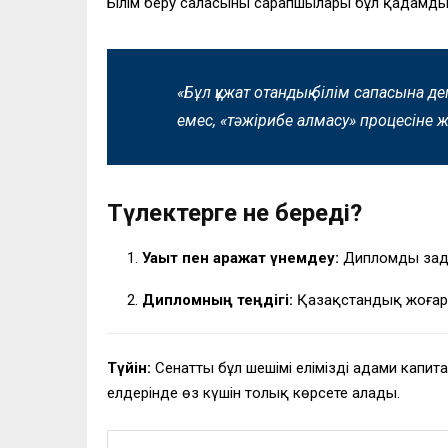
Білім беру саласының сарапшылары бұл қадамды 
«Бұл құжат отандық білім сапасына де
емес, «тәжірибе алмасу» процесіне
Түлектерге не береді?
Уақыт пен қаражат үнемдеу:
Дипломды заңда
Дипломның теңдігі:
Қазақстандық жоғары
Түйін:
Сенаттың бұл шешімі еліміздің адами кап
елдерінде өз күшін толық көрсете алады.