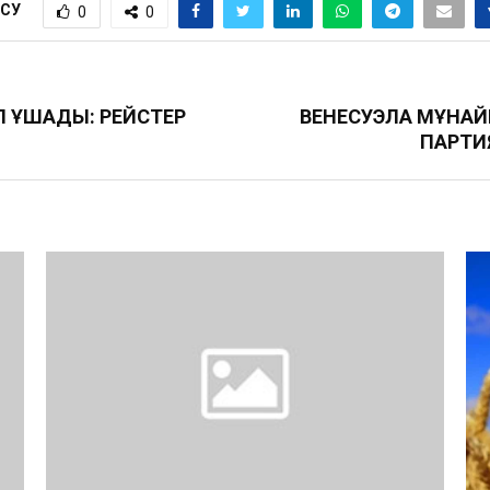
ІСУ
0
0
П ҰШАДЫ: РЕЙСТЕР
ВЕНЕСУЭЛА МҰНА
ПАРТИ