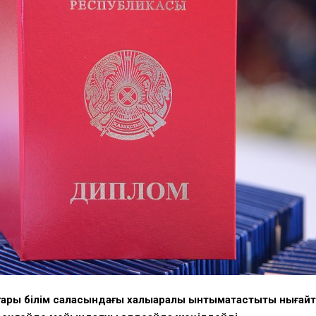
жоғары білім саласындағы халықаралық ынтымақтастықты нығ