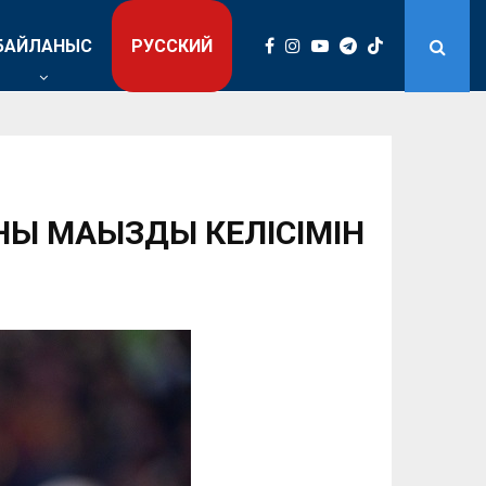
БАЙЛАНЫС
РУССКИЙ
Ң МАҢЫЗДЫ КЕЛІСІМІН