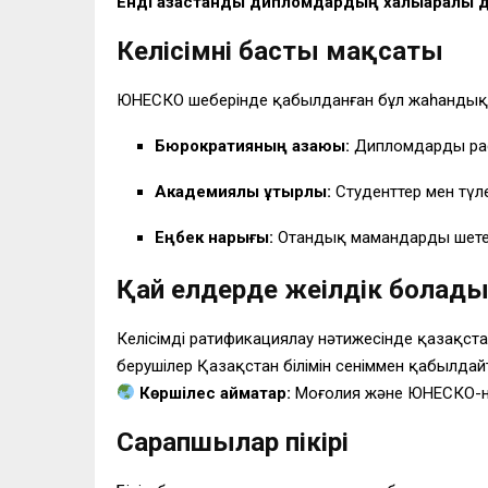
Енді қазақстандық дипломдардың халықаралық
Келісімнің басты мақсаты
ЮНЕСКО шеңберінде қабылданған бұл жаһандық ке
Бюрократияның азаюы:
Дипломдарды раст
Академиялық ұтқырлық:
Студенттер мен түле
Еңбек нарығы:
Отандық мамандардың шете
Қай елдерде жеңілдік болад
Келісімді ратификациялау нәтижесінде қазақст
берушілер Қазақстан білімін сеніммен қабылда
Көршілес аймақтар:
Моңғолия және ЮНЕСКО-н
Сарапшылар пікірі