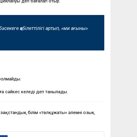
ациялануы деп бағалап отыр.
әсекеге қабілеттілігі артып, «ми ағыны»
 болмайды.
 сәйкес келеді деп танылады.
азақстандық білім «төлқұжаты» әлемнің озық