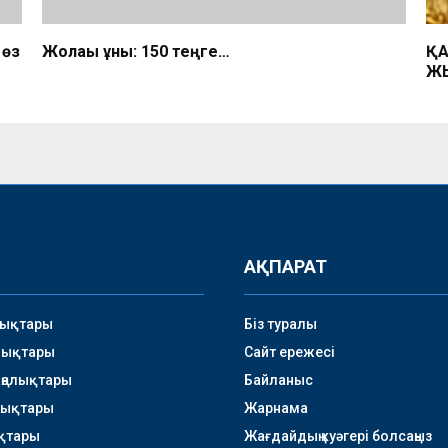
 өз
Жолақы құны: 150 теңге…
ҚА
Ж
АҚПАРАТ
лықтары
Біз туралы
лықтары
Сайт ережесі
аңалықтары
Байланыс
лықтары
Жарнама
қтары
Жағдайдың куәгері болсаңыз