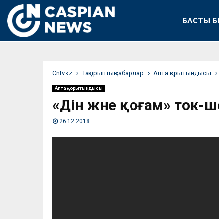
БАСТЫ Б
Сntv.kz
Тақырыптық хабарлар
Апта қорытындысы
Апта қорытындысы
«Дін және қоғам» ток-
26.12.2018