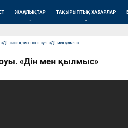
ЕТ
ЖАҢАЛЫҚТАР
ТАҚЫРЫПТЫҚ ХАБАРЛАР
«Дін және қоғам» ток-шоуы. «Дін мен қылмыс»
шоуы. «Дін мен қылмыс»