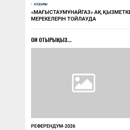
АЛДЫҢҒЫ
«МАҢҒЫСТАУМҰНАЙГАЗ» АҚ ҚЫЗМЕТКЕ
МЕРЕКЕЛЕРІН ТОЙЛАУДА
ОҚИ ОТЫРЫҢЫЗ...
РЕФЕРЕНДУМ-2026