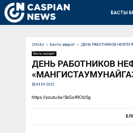
БАСТЫ Б
Сntv.kz
Басты ақпарат
ДЕНЬ РАБОТНИКОВ НЕФТЕГ
Басты ақпарат
ДЕНЬ РАБОТНИКОВ НЕ
«МАНГИСТАУМУНАЙГА
04.09.2022
https://youtu.be/5bGs49C6t5g
БӨЛ