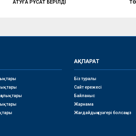
АТУҒА РҰҚСАТ БЕРІЛДІ
ТӨ
АҚПАРАТ
лықтары
Біз туралы
лықтары
Сайт ережесі
аңалықтары
Байланыс
лықтары
Жарнама
қтары
Жағдайдың куәгері болсаңыз