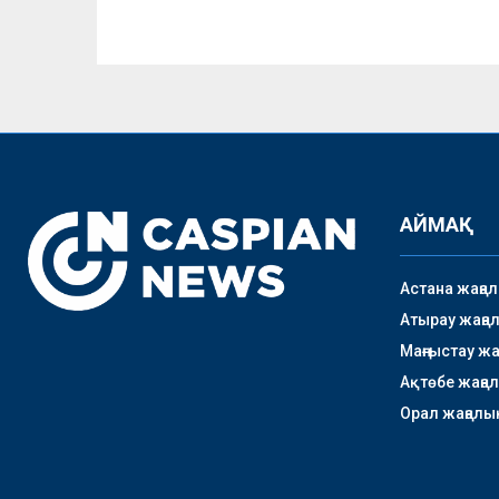
АЙМАҚ
Астана жаңа
Атырау жаңа
Маңғыстау ж
Ақтөбе жаңа
Орал жаңалы