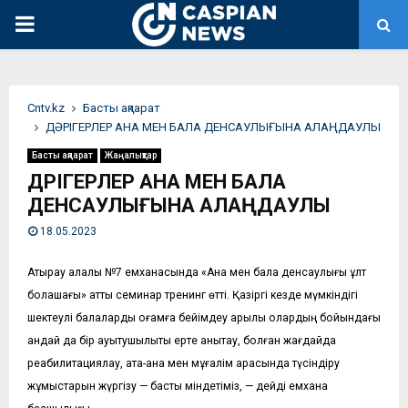
PRIMARY
MENU
Сntv.kz
Басты ақпарат
ДӘРІГЕРЛЕР АНА МЕН БАЛА ДЕНСАУЛЫҒЫНА АЛАҢДАУЛЫ
Басты ақпарат
Жаңалықтар
ДӘРІГЕРЛЕР АНА МЕН БАЛА
ДЕНСАУЛЫҒЫНА АЛАҢДАУЛЫ
18.05.2023
Атырау қалалық №7 емханасында «Ана мен бала денсаулығы ұлт
болашағы» атты семинар тренинг өтті. Қазіргі кезде мүмкіндігі
шектеулі балаларды қоғамға бейімдеу арқылы олардың бойындағы
қандай да бір ауытқушылықты ерте анықтау, болған жағдайда
реабилитациялау, ата-ана мен мұғалім арасында түсіндіру
жұмыстарын жүргізу — басты міндетіміз, — дейді емхана