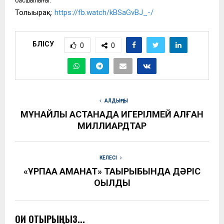
басшылығы.
Толығырақ:
https://fb.watch/kBSaGvBJ_-/
БӨЛІСУ
0
0
АЛДЫҢҒЫ
МҰНАЙЛЫ АСТАНАДА ИГЕРІЛМЕЙ ҚАЛҒАН
МИЛЛИАРДТАР
КЕЛЕСІ
«ҰРПАҚҚА АМАНАТ» ТАҚЫРЫБЫНДА ДӘРІС
ОҚЫЛДЫ
ОҚИ ОТЫРЫҢЫЗ...