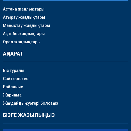
Астана жаңалықтары
Атырау жаңалықтары
Маңғыстау жаңалықтары
Ақтөбе жаңалықтары
Орал жаңалықтары
АҚПАРАТ
Біз туралы
Сайт ережесі
Байланыс
Жарнама
Жағдайдың куәгері болсаңыз
БІЗГЕ ЖАЗЫЛЫҢЫЗ