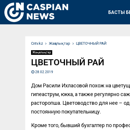
БАСТЫ Б
Сntv.kz
Жаңалықтар
ЦВЕТОЧНЫЙ РАЙ
Жаңалықтар
ЦВЕТОЧНЫЙ РАЙ
28.02.2019
Дом Расили Ихласовой похож на цветущи
гипеаструм, юкка, а также регулярно са
расторопша. Цветоводство для нее – одн
постоянную покупательницу.
Кроме того, бывший бухгалтер по професс