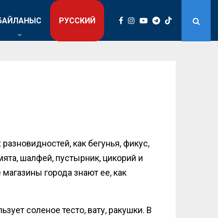
БАЙЛАНЫС
РУССКИЙ
азновидностей, как бегунья, фикус,
мята, шалфей, пустырник, цикорий и
магазины города знают ее, как
зует соленое тесто, вату, ракушки. В