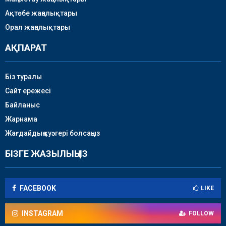
Ақтөбе жаңалықтары
Орал жаңалықтары
АҚПАРАТ
Біз туралы
Сайт ережесі
Байланыс
Жарнама
Жағдайдың куәгері болсаңыз
БІЗГЕ ЖАЗЫЛЫҢЫЗ
FACEBOOK
LIKE
INSTAGRAM
FOLLOW