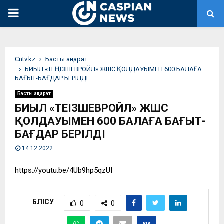
PRIMARY
MENU
Сntv.kz
Басты ақпарат
БИЫЛ «ТЕҢІЗШЕВРОЙЛ» ЖШС ҚОЛДАУЫМЕН 600 БАЛАҒА
БАҒЫТ-БАҒДАР БЕРІЛДІ
Басты ақпарат
БИЫЛ «ТЕҢІЗШЕВРОЙЛ» ЖШС
ҚОЛДАУЫМЕН 600 БАЛАҒА БАҒЫТ-
БАҒДАР БЕРІЛДІ
14.12.2022
https://youtu.be/4Ub9hp5qzUI
БӨЛІСУ
0
0