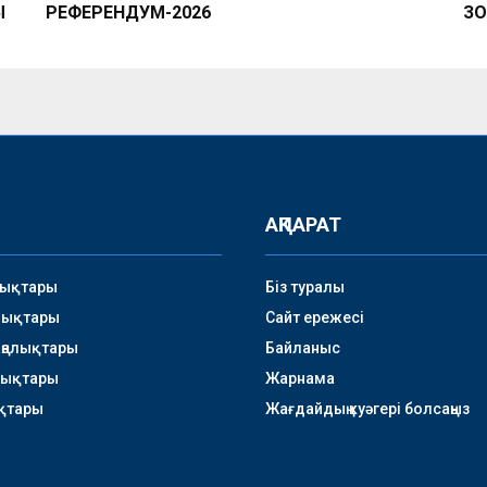
Ы
РЕФЕРЕНДУМ-2026
ЗО
АҚПАРАТ
лықтары
Біз туралы
лықтары
Сайт ережесі
аңалықтары
Байланыс
лықтары
Жарнама
қтары
Жағдайдың куәгері болсаңыз