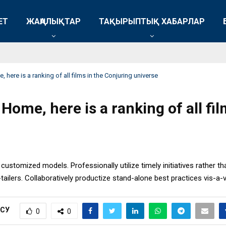
ЕТ
ЖАҢАЛЫҚТАР
ТАҚЫРЫПТЫҚ ХАБАРЛАР
ere is a ranking of all films in the Conjuring universe
ome, here is a ranking of all fil
customized models. Professionally utilize timely initiatives rather tha
tailers. Collaboratively productize stand-alone best practices vis-a-
ІСУ
0
0