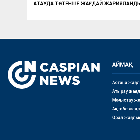
АҚТАУДА ТӨТЕНШЕ ЖАҒДАЙ ЖАРИЯЛАНД
АЙМАҚ
Астана жаңа
Атырау жаңа
Маңғыстау ж
Ақтөбе жаңа
Орал жаңалы