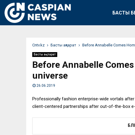
БАСТЫ Б
Сntv.kz
Басты ақпарат
Before Annabelle Comes Home, h
Басты ақпарат
Before Annabelle Comes H
universe
26.06.2019
Professionally fashion enterprise-wide vortals after 
client-centered partnerships after out-of-the-box e-
БӨЛ