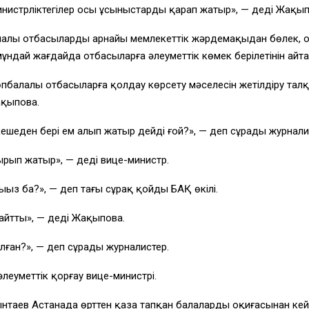
инистрліктегілер осы ұсыныстарды қарап жатыр», — деді Жақы
балалы отбасылардың арнайы мемлекеттік жәрдемақыдан бөлек,
ндай жағдайда отбасыларға әлеуметтік көмек берілетінін айт
көпбалалы отбасыларға қолдау көрсету мәселесін жетілдіру та
ақыпова.
кешеден бері ем алып жатыр дейді ғой?», — деп сұрады журнали
уырып жатыр», — деді вице-министр.
ңыз ба?», — деп тағы сұрақ қойды БАҚ өкілі.
қайтты», — деді Жақыпова.
лған?», — деп сұрады журналистер.
әлеуметтік қорғау вице-министрі.
таев Астанада өрттен қаза тапқан балалардың оқиғасынан кей