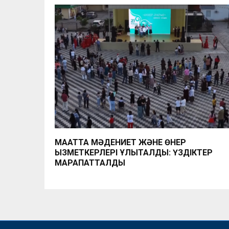
МАҚАТТА МӘДЕНИЕТ ЖӘНЕ ӨНЕР
ҚЫЗМЕТКЕРЛЕРІ ҰЛЫҚТАЛДЫ: ҮЗДІКТЕР
МАРАПАТТАЛДЫ