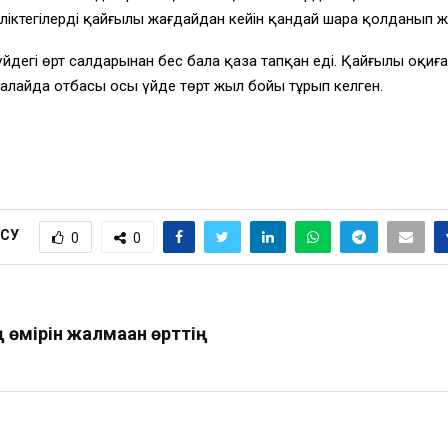
ліктегілердің қайғылы жағдайдан кейін қандай шара қолданып 
үйдегі өрт салдарынан бес бала қаза тапқан еді. Қайғылы оқи
 алайда отбасы осы үйде төрт жыл бойы тұрып келген.
ІСУ
0
0
 өмірін жалмаған өрттің