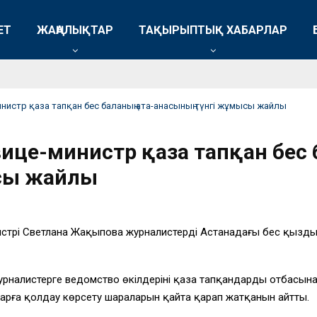
ЕТ
ЖАҢАЛЫҚТАР
ТАҚЫРЫПТЫҚ ХАБАРЛАР
министр қаза тапқан бес баланың ата-анасының түнгі жұмысы жайлы
 вице-министр қаза тапқан бес
сы жайлы
истрі Светлана Жақыпова журналистердің Астанадағы бес қызды
налистерге ведомство өкілдерінің қаза тапқандардың отбасына 
арға қолдау көрсету шараларын қайта қарап жатқанын айтты.