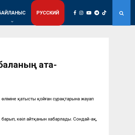
БАЙЛАНЫС
РУССКИЙ
 баланың ата-
ң өліміне қатысты қойған сұрақтарына жауап
барып, көңіл айтқанын хабарлады. Сондай-ақ,