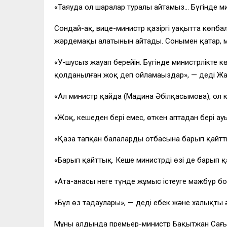
«Таяуда ол шаралар туралы айтамыз… Бүгінде м
Сондай-ақ, вице-министр қазіргі уақытта көп
жәрдемақы алатынын айтады. Сонымен қатар, мұ
«У-шусыз жауап берейін. Бүгінде министрлікте 
қолданылған жоқ деп ойламаңыздар», — деді Ж
«Ал министр қайда (Мадина Әбілқасымова), ол 
«Жоқ, кешеден бері емес, өткен аптадан бері а
«Қаза тапқан балалардың отбасына барып қайтты
«Барып қайттық. Кеше министрдің өзі де барып 
«Ата-анасы неге түнде жұмыс істеуге мәжбүр бо
«Бұл өз таңдаулары», — деді еңбек және халықты 
Мұның алдында премьер-министр Бақытжан Сағын