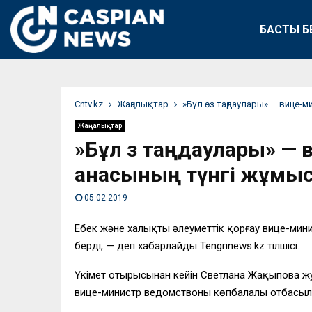
БАСТЫ Б
Сntv.kz
Жаңалықтар
​»Бұл өз таңдаулары» — вице-
Жаңалықтар
​»Бұл өз таңдаулары» —
анасының түнгі жұмы
05.02.2019
Еңбек және халықты әлеуметтік қорғау вице-мин
берді, — деп хабарлайды Tengrinews.kz тілшісі.
Үкімет отырысынан кейін Светлана Жақыпова жур
вице-министр ведомствоның көпбалалы отбасыл