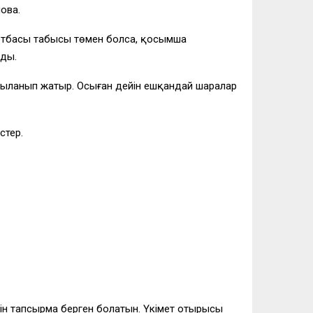
пова.
 отбасы табысы төмен болса, қосымша
ады.
лқыланып жатыр. Осыған дейін ешқандай шаралар
стер.
ін тапсырма берген болатын. Үкімет отырысы