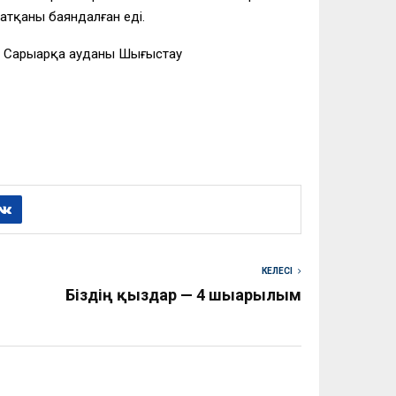
жатқаны баяндалған еді.
ға Сарыарқа ауданы Шыңғыстау
КЕЛЕСІ
Біздің қыздар — 4 шығарылым