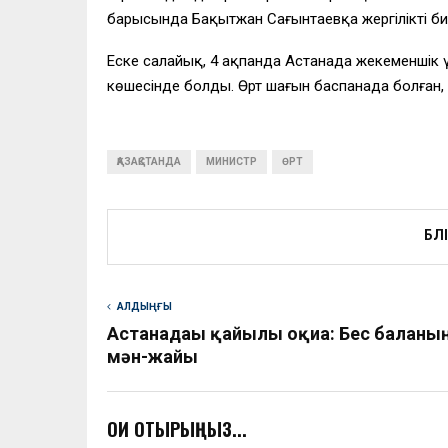
барысында Бақытжан Сағынтаевқа жергілікті би
Еске салайық, 4 ақпанда Астанада жекеменшік 
көшесінде болды. Өрт шағын баспанада болған,
ҚАЗАҚСТАНДА
МИНИСТР
ӨРТ
БӨЛ
АЛДЫҢҒЫ
Астанадағы қайғылы оқиға: Бес баланың
мән-жайы
ОҚИ ОТЫРЫҢЫЗ...