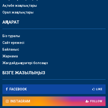
Ақтөбе жаңалықтары
Орал жаңалықтары
АҚПАРАТ
Біз туралы
Сайт ережесі
Байланыс
Жарнама
Жағдайдың куәгері болсаңыз
БІЗГЕ ЖАЗЫЛЫҢЫЗ
FACEBOOK
LIKE
INSTAGRAM
FOLLOW