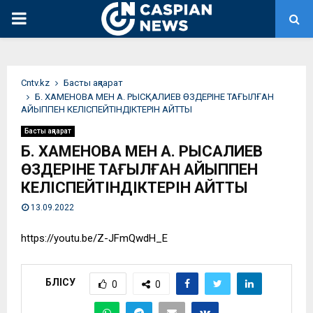
PRIMARY
MENU
Сntv.kz
Басты ақпарат
Б. ХАМЕНОВА МЕН А. РЫСҚАЛИЕВ ӨЗДЕРІНЕ ТАҒЫЛҒАН
АЙЫППЕН КЕЛІСПЕЙТІНДІКТЕРІН АЙТТЫ
Басты ақпарат
Б. ХАМЕНОВА МЕН А. РЫСҚАЛИЕВ
ӨЗДЕРІНЕ ТАҒЫЛҒАН АЙЫППЕН
КЕЛІСПЕЙТІНДІКТЕРІН АЙТТЫ
13.09.2022
https://youtu.be/Z-JFmQwdH_E
БӨЛІСУ
0
0