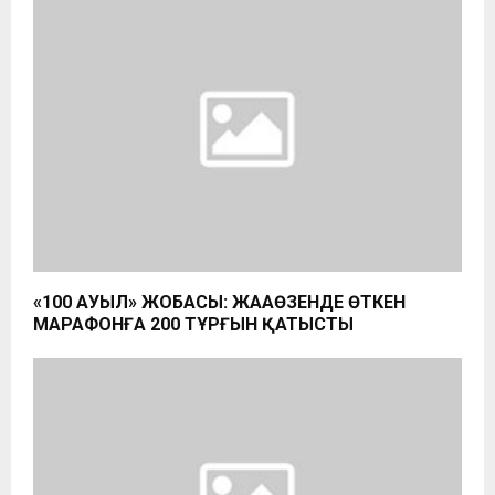
«100 АУЫЛ» ЖОБАСЫ: ЖАҢАӨЗЕНДЕ ӨТКЕН
МАРАФОНҒА 200 ТҰРҒЫН ҚАТЫСТЫ