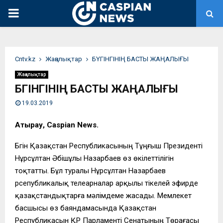
PRIMARY
MENU
Сntv.kz
Жаңалықтар
БҮГІНГІНІҢ БАСТЫ ЖАҢАЛЫҒЫ
Жаңалықтар
БҮГІНГІНІҢ БАСТЫ ЖАҢАЛЫҒЫ
19.03.2019
Атырау, Caspian News.
Бүгін Қазақстан Республикасының Тұңғыш Президенті
Нұрсұлтан Әбішұлы Назарбаев өз өкілеттілігін
тоқтатты. Бұл туралы Нұрсұлтан Назарбаев
рсепубликалық телеарналар арқылы тікелей эфирде
қазақстандықтарға мәлімдеме жасады. Мемлекет
басшысы өз баяндамасында Қазақстан
Республикасын ҚР Парламенті Сенатының Төрағасы