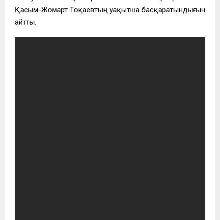
Қасым-Жомарт Тоқаевтың уақытша басқаратындығын
айтты.