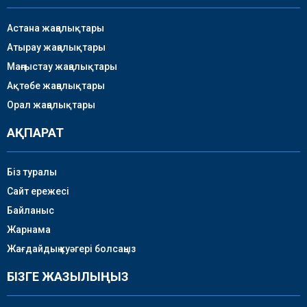
Астана жаңалықтары
Атырау жаңалықтары
Маңғыстау жаңалықтары
Ақтөбе жаңалықтары
Орал жаңалықтары
АҚПАРАТ
Біз туралы
Сайт ережесі
Байланыс
Жарнама
Жағдайдың куәгері болсаңыз
БІЗГЕ ЖАЗЫЛЫҢЫЗ