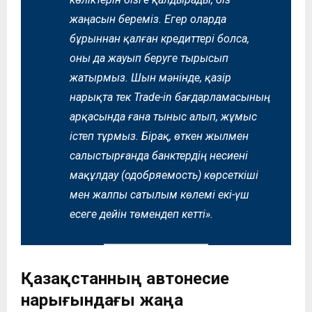
жаңасын береміз. Егер оларда
бұрыннан қалған кредиттері болса,
оны да жауып беруге тырысып
жатырмыз. Шын мәнінде, қазір
нарықта тек Trade-in бағдарламасының
арқасында ғана тыныс алып, жұмыс
істеп тұрмыз. Бірақ, өткен жылмен
салыстырғанда банктердің несиені
мақұлдау (одобряемость) көрсеткіші
мен жалпы сатылым көлемі екі-үш
есеге дейін төмендеп кетті».
Қазақстанның автонесие
нарығындағы жаңа