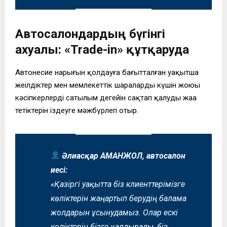
Автосалондардың бүгінгі
ахуалы: «Trade-in» құтқаруда
Автонесие нарығын қолдауға бағытталған уақытша
жеңілдіктер мен мемлекеттік шаралардың күшін жоюы
кәсіпкерлерді сатылым деңгейін сақтап қалудың жаңа
тетіктерін іздеуге мәжбүрлеп отыр.
Әлиасқар АМАНЖОЛ, автосалон
иесі:
«Қазіргі уақытта біз клиенттерімізге
көліктерін жаңартып берудің балама
жолдарын ұсынудамыз. Олар ескі
көліктерін бізге қалдырады, біз