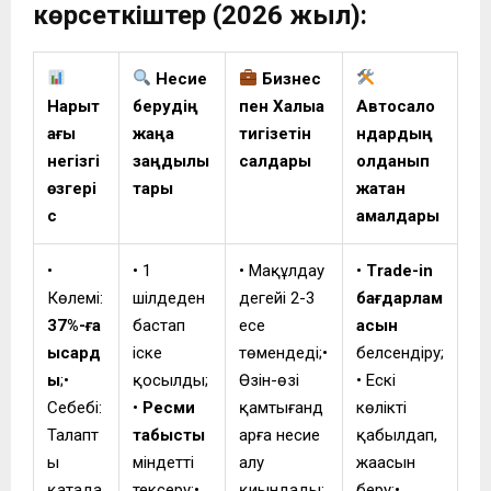
көрсеткіштер (2026 жыл):
Несие
Бизнес
Нарықт
берудің
пен Халыққа
Автосало
ағы
жаңа
тигізетін
ндардың
негізгі
заңдылық
салдары
қолданып
өзгері
тары
жатқан
с
амалдары
•
• 1
• Мақұлдау
•
Trade-in
Көлемі:
шілдеден
деңгейі 2-3
бағдарлам
37%-ға
бастап
есе
асын
қысқард
іске
төмендеді;•
белсендіру;
ы
;•
қосылды;
Өзін-өзі
• Ескі
Себебі:
•
Ресми
қамтығанд
көлікті
Талапт
табысты
арға несие
қабылдап,
ың
міндетті
алу
жаңасын
қатаңда
тексеру;•
қиындады;
беру;•