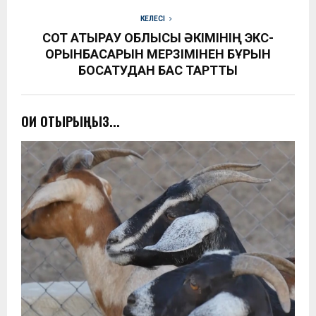
КЕЛЕСІ
СОТ АТЫРАУ ОБЛЫСЫ ӘКІМІНІҢ ЭКС-
ОРЫНБАСАРЫН МЕРЗІМІНЕН БҰРЫН
БОСАТУДАН БАС ТАРТТЫ
ОҚИ ОТЫРЫҢЫЗ...