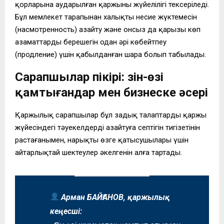
қорларына аударылған қаржының жүйелілігі тексеріледі.
Бұл мемлекет тарапынан халықтың несие жүктемесін
(насмотренность) азайту және онсыз да қарызы көп
азаматтардың берешегін одан әрі көбейтпеу
(продление) үшін қабылданған шара болып табылады.
Сарапшылар пікірі: Өзін-өзі
қамтығандар мен бизнеске әсері
Қаржылық сарапшылар бұл заңдық талаптардың қаржы
жүйесіндегі тәуекелдерді азайтуға септігін тигізетінін
растағанымен, нарықтың өзге қатысушылары үшін
айтарлықтай шектеулер әкелгенін алға тартады.
Арман БАЙҒАНОВ, қаржылық
кеңесші: