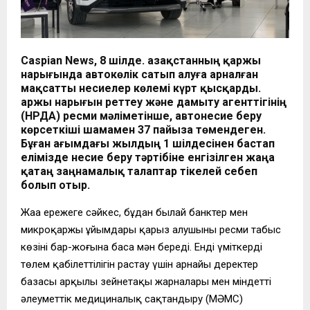
Caspian News, 8 шілде. Қазақстанның қаржы
нарығында автокөлік сатып алуға арналған
мақсатты несиелер көлемі күрт қысқарды.
Қаржы нарығын реттеу және дамыту агенттігінің
(ҚНРДА) ресми мәліметінше, автонесие беру
көрсеткіші шамамен
37 пайызға төмендеген
.
Бұған ағымдағы жылдың 1 шілдесінен бастап
елімізде несие беру тәртібіне енгізілген жаңа
қатаң заңнамалық талаптар тікелей себеп
болып отыр.
Жаңа ережеге сәйкес, бұдан былай банктер мен
микроқаржы ұйымдары қарыз алушының ресми табыс
көзінің бар-жоғына баса мән береді. Енді үміткердің
төлем қабілеттілігін растау үшін арнайы деректер
базасы арқылы зейнетақы жарналары мен міндетті
әлеуметтік медициналық сақтандыру (МӘМС)