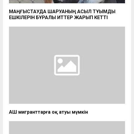
МАҢҒЫСТАУДА ШАРУАНЫҢ АСЫЛ ТҰҚЫМДЫ
ЕШКІЛЕРІН БҰРАЛҚЫ ИТТЕР ЖАРЫП КЕТТІ
​АҚШ мигранттарға оқ атуы мүмкін