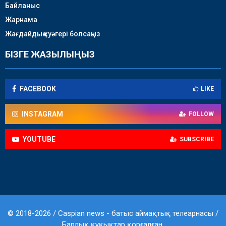
Байланыс
Жарнама
Жағдайдың куәгері болсаңыз
БІЗГЕ ЖАЗЫЛЫҢЫЗ
FACEBOOK
LIKE
INSTAGRAM
FOLLOW
YOUTUBE
SUBSCRIBE
© 2018-2026 / Caspian news - батыс аймақтық телеарнасы /
Барлық құқықтар қорғалған.