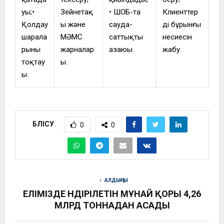
уы;•
Зейнетақ
• ШОБ-та
Клиенттер
Қолдау
ы және
сауда-
дің бұрынғы
шарала
МӘМС
саттықтың
несиесін
рының
жарналар
азаюы.
жабу.
тоқтау
ы.
ы.
БӨЛІСУ
0
0
АЛДЫҢҒЫ
ЕЛІМІЗДЕ ӨНДІРІЛЕТІН МҰНАЙ ҚОРЫ 4,26
МЛРД ТОННАДАН АСАДЫ