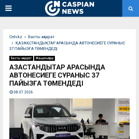
PRIMARY
MENU
Сntv.kz
Басты ақпарат
ҚАЗАҚСТАНДЫҚТАР АРАСЫНДА АВТОНЕСИЕГЕ СҰРАНЫС
37 ПАЙЫЗҒА ТӨМЕНДЕДІ
Басты ақпарат
Жаңалықтар
ҚАЗАҚСТАНДЫҚТАР АРАСЫНДА
АВТОНЕСИЕГЕ СҰРАНЫС 37
ПАЙЫЗҒА ТӨМЕНДЕДІ
08.07.2026