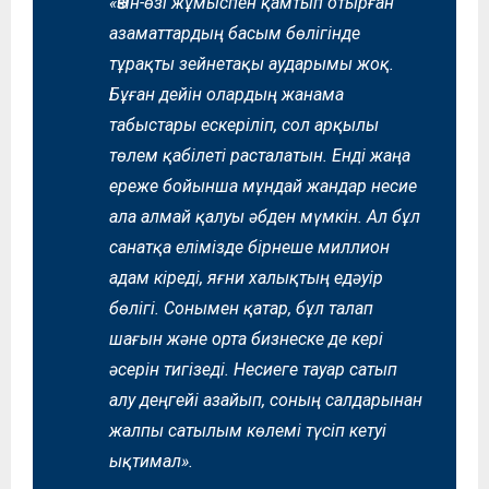
«Өзін-өзі жұмыспен қамтып отырған
азаматтардың басым бөлігінде
тұрақты зейнетақы аударымы жоқ.
Бұған дейін олардың жанама
табыстары ескеріліп, сол арқылы
төлем қабілеті расталатын. Енді жаңа
ереже бойынша мұндай жандар несие
ала алмай қалуы әбден мүмкін. Ал бұл
санатқа елімізде бірнеше миллион
адам кіреді, яғни халықтың едәуір
бөлігі. Сонымен қатар, бұл талап
шағын және орта бизнеске де кері
әсерін тигізеді. Несиеге тауар сатып
алу деңгейі азайып, соның салдарынан
жалпы сатылым көлемі түсіп кетуі
ықтимал».